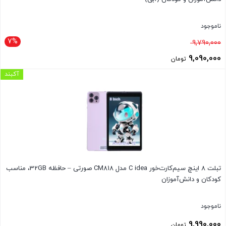
ناموجود
7%
قیمت
9,790,000
اصلی
9,090,000
تومان
9,790,000 تومان
قیمت
آکبند
بود.
فعلی
9,090,000 تومان
است.
تبلت 8 اینچ سیم‌کارت‌خور C idea مدل CM818 صورتی – حافظه 32GB، مناسب
کودکان و دانش‌آموزان
ناموجود
9,990,000
تومان