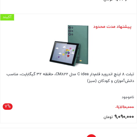
آکبند
پیشنهاد مدت محدود
تبلت 8 اینچ اندروید قلم‌دار C idea مدل CM822، حافظه 32 گیگابایت، مناسب
دانش‌آموزان و کودکان (سبز)
ناموجود
7%
قیمت
9,790,000
اصلی
9,090,000
تومان
9,790,000 تومان
قیمت
بود.
فعلی