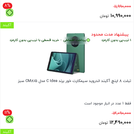
8%
قیمت
11,990,000
اصلی
10,990,000
تومان
11,990,000 تومان
قیمت
آکبند
بود.
فعلی
پیشنهاد مدت محدود
ب‌پی بدون کارمزد
پرداخت اقساطی
•
خرید قسطی با ترب‌پی بدون کارمزد
پر
10,990,000 تومان
است.
تبلت 8 اینچ آکبند اندروید سیمکارت خور برند C Idea مدل CM815 سبز
فقط 1 عدد در انبار موجود است
11%
قیمت
14,090,000
اصلی
12,490,000
تومان
14,090,000 تومان
قیمت
آکبند