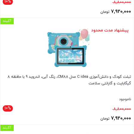
10%
قیمت
8,800,000
اصلی
7,920,000
تومان
8,800,000 تومان
قیمت
آکبند
بود.
فعلی
پیشنهاد مدت محدود
7,920,000 تومان
است.
تبلت کودک و دانش‌آموزی C idea مدل CM88، رنگ آبی، اندروید 9 با حافظه 8
گیگابایت و گارانتی سلامت
ناموجود
10%
قیمت
8,800,000
اصلی
7,920,000
تومان
8,800,000 تومان
قیمت
آکبند