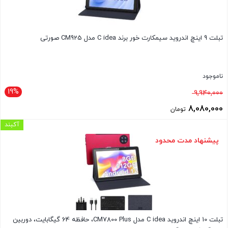
تبلت 9 اینچ اندروید سیمکارت خور برند C idea مدل CM925 صورتی
ناموجود
19%
قیمت
9,940,000
اصلی
8,080,000
تومان
9,940,000 تومان
قیمت
آکبند
بود.
فعلی
پیشنهاد مدت محدود
8,080,000 تومان
است.
تبلت 10 اینچ اندروید C idea مدل CM7800 Plus، حافظه 64 گیگابایت، دوربین