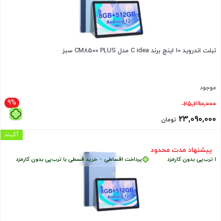
تبلت اندروید 10 اینچ برند C idea مدل CM8500 PLUS سبز
موجود
9%
قیمت
25,290,000
اصلی
23,090,000
تومان
25,290,000 تومان
قیمت
آکبند
بود.
فعلی
پیشنهاد مدت محدود
ب‌پی بدون کارمزد
پرداخت اقساطی
•
خرید قسطی با ترب‌پی بدون کارمزد
پر
23,090,000 تومان
است.