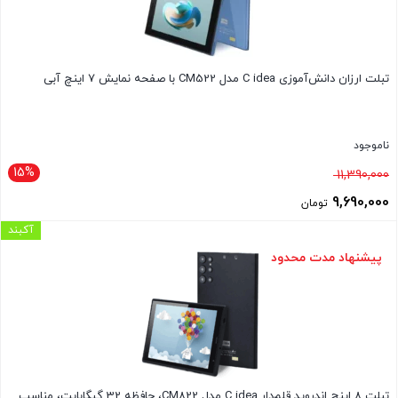
تبلت ارزان دانش‌آموزی C idea مدل CM522 با صفحه نمایش 7 اینچ آبی
ناموجود
15%
قیمت
11,390,000
اصلی
9,690,000
تومان
11,390,000 تومان
قیمت
آکبند
بود.
فعلی
پیشنهاد مدت محدود
9,690,000 تومان
است.
تبلت 8 اینچ اندروید قلم‌دار C idea مدل CM822، حافظه 32 گیگابایت، مناسب