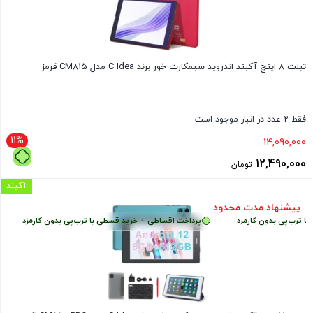
تبلت 8 اینچ آکبند اندروید سیمکارت خور برند C Idea مدل CM815 قرمز
فقط 2 عدد در انبار موجود است
11%
قیمت
14,090,000
اصلی
12,490,000
تومان
14,090,000 تومان
قیمت
آکبند
بود.
فعلی
پیشنهاد مدت محدود
ب‌پی بدون کارمزد
پرداخت اقساطی
•
خرید قسطی با ترب‌پی بدون کارمزد
پر
12,490,000 تومان
است.