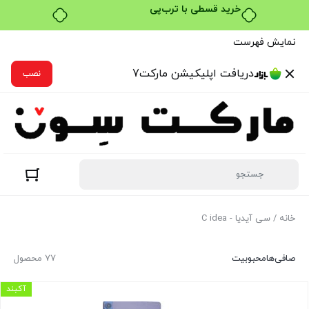
۴ قسط، بدون کارمزد
نمایش فهرست
دریافت اپلیکیشن مارکت7
نصب
خانه
/ سی آیدیا - C idea
صافی‌ها
محبوبیت
77 محصول
آکبند