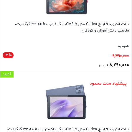
تبلت اندروید 9 اینچ C idea مدل CM915، رنگ قرمز، حافظه 32 گیگابایت،
مناسب دانش‌آموزان و کودکان
ناموجود
13%
قیمت
9,490,000
اصلی
8,290,000
تومان
9,490,000 تومان
قیمت
آکبند
بود.
فعلی
پیشنهاد مدت محدود
8,290,000 تومان
است.
تبلت اندروید 9 اینچ C idea مدل CM915، رنگ خاکستری، حافظه 32 گیگابایت،