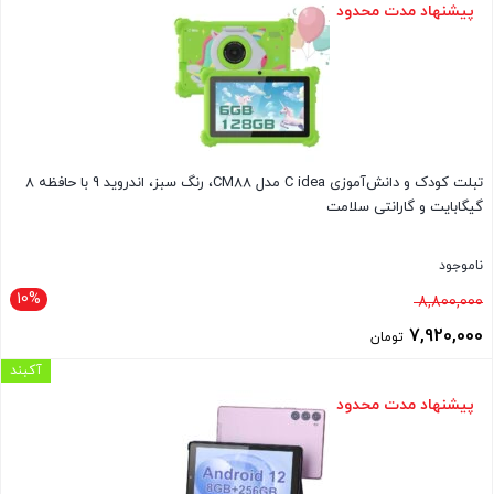
بود.
فعلی
پیشنهاد مدت محدود
7,920,000 تومان
است.
تبلت کودک و دانش‌آموزی C idea مدل CM88، رنگ سبز، اندروید 9 با حافظه 8
گیگابایت و گارانتی سلامت
ناموجود
10%
قیمت
8,800,000
اصلی
7,920,000
تومان
8,800,000 تومان
قیمت
آکبند
بود.
فعلی
پیشنهاد مدت محدود
7,920,000 تومان
است.