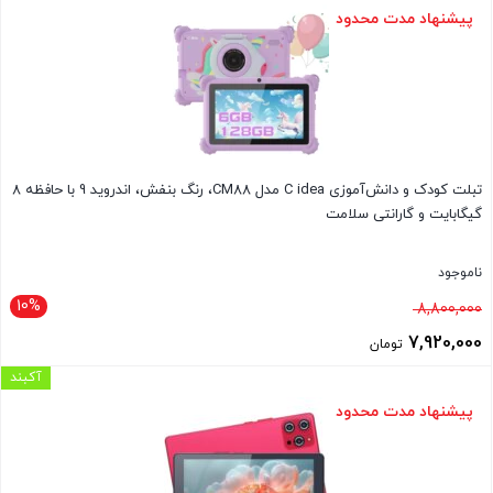
بود.
فعلی
پیشنهاد مدت محدود
8,080,000 تومان
است.
تبلت کودک و دانش‌آموزی C idea مدل CM88، رنگ بنفش، اندروید 9 با حافظه 8
گیگابایت و گارانتی سلامت
ناموجود
10%
قیمت
8,800,000
اصلی
7,920,000
تومان
8,800,000 تومان
قیمت
آکبند
بود.
فعلی
پیشنهاد مدت محدود
7,920,000 تومان
است.