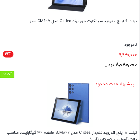
تبلت 9 اینچ اندروید سیمکارت خور برند C idea مدل CM925 سبز
ناموجود
19%
قیمت
9,940,000
اصلی
8,080,000
تومان
9,940,000 تومان
قیمت
آکبند
بود.
فعلی
پیشنهاد مدت محدود
8,080,000 تومان
است.
تبلت 8 اینچ اندروید قلم‌دار C idea مدل CM822، حافظه 32 گیگابایت، مناسب
دانش‌آموزان و کودکان (آبی)