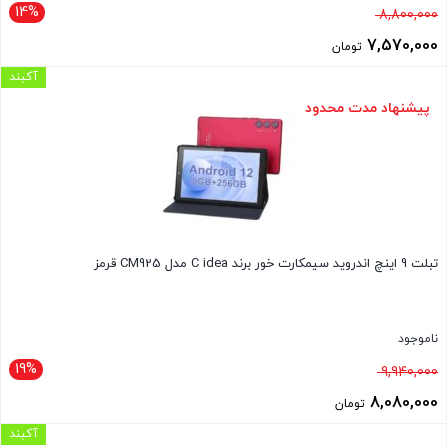
14%
قیمت
8,800,000
اصلی
7,570,000
تومان
8,800,000 تومان
قیمت
آکبند
بود.
فعلی
پیشنهاد مدت محدود
7,570,000 تومان
است.
تبلت 9 اینچ اندروید سیمکارت خور برند C idea مدل CM925 قرمز
ناموجود
19%
قیمت
9,940,000
اصلی
8,080,000
تومان
9,940,000 تومان
قیمت
آکبند