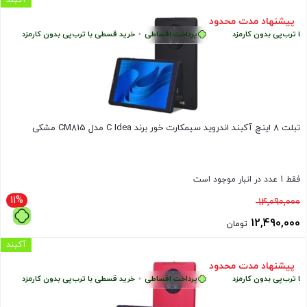
بود.
فعلی
پیشنهاد مدت محدود
ب‌پی بدون کارمزد
پرداخت اقساطی
•
خرید قسطی با ترب‌پی بدون کارمزد
پر
13,790,000 تومان
است.
تبلت 8 اینچ آکبند اندروید سیمکارت خور برند C Idea مدل CM815 مشکی
فقط 1 عدد در انبار موجود است
11%
قیمت
14,090,000
اصلی
12,490,000
تومان
14,090,000 تومان
قیمت
آکبند
بود.
فعلی
پیشنهاد مدت محدود
ب‌پی بدون کارمزد
پرداخت اقساطی
•
خرید قسطی با ترب‌پی بدون کارمزد
پر
12,490,000 تومان
است.