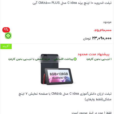
تبلت اندروید 10 اینچ برند C idea مدل CM8500 PLUS آبی
موجود
9%
قیمت
25,290,000
اصلی
23,090,000
تومان
25,290,000 تومان
قیمت
آکبند
بود.
فعلی
پیشنهاد مدت محدود
ب‌پی بدون کارمزد
پرداخت اقساطی
•
خرید قسطی با ترب‌پی بدون کارمزد
پر
23,090,000 تومان
است.
تبلت ارزان دانش‌آموزی C idea مدل CM515 با صفحه نمایش 7 اینچ
مشکی(فقط وایفای)
فقط 1 عدد در انبار موجود است