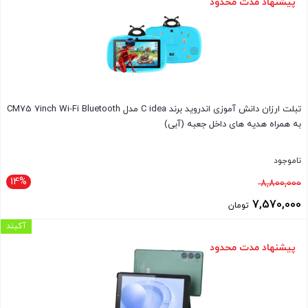
پیشنهاد مدت محدود
7,290,000 تومان
است.
تبلت ارزان دانش آموزی اندروید برند C idea مدل CM75 7inch Wi-Fi Bluetooth
به همراه هدیه های داخل جعبه (آبی)
ناموجود
14%
قیمت
8,800,000
اصلی
7,570,000
تومان
8,800,000 تومان
قیمت
آکبند
بود.
فعلی
پیشنهاد مدت محدود
7,570,000 تومان
است.