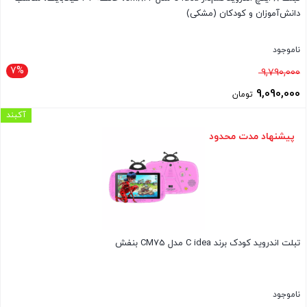
دانش‌آموزان و کودکان (مشکی)
ناموجود
7%
قیمت
9,790,000
اصلی
9,090,000
تومان
9,790,000 تومان
قیمت
آکبند
بود.
فعلی
پیشنهاد مدت محدود
9,090,000 تومان
است.
تبلت اندروید کودک برند C idea مدل CM75 بنفش
ناموجود