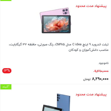
بود.
فعلی
پیشنهاد مدت محدود
12,490,000 تومان
است.
تبلت اندروید 9 اینچ C idea مدل CM915، رنگ صورتی، حافظه 32 گیگابایت،
مناسب دانش‌آموزان و کودکان
ناموجود
13%
قیمت
9,490,000
اصلی
8,290,000
تومان
9,490,000 تومان
قیمت
آکبند
بود.
فعلی
پیشنهاد مدت محدود
8,290,000 تومان
است.