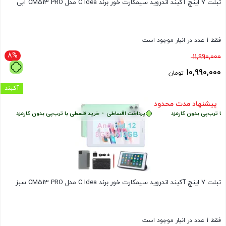
تبلت 7 اینچ آکبند اندروید سیمکارت خور برند C Idea مدل CM513 PRO آبی
فقط 1 عدد در انبار موجود است
8%
قیمت
11,990,000
اصلی
10,990,000
تومان
11,990,000 تومان
قیمت
آکبند
بود.
فعلی
پیشنهاد مدت محدود
ب‌پی بدون کارمزد
پرداخت اقساطی
•
خرید قسطی با ترب‌پی بدون کارمزد
پر
10,990,000 تومان
است.
تبلت 7 اینچ آکبند اندروید سیمکارت خور برند C Idea مدل CM513 PRO سبز
فقط 1 عدد در انبار موجود است