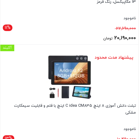
13 مگاپیکسل، رنگ قرمز
ناموجود
11%
قیمت
22,690,000
اصلی
20,190,000
تومان
22,690,000 تومان
قیمت
آکبند
بود.
فعلی
پیشنهاد مدت محدود
20,190,000 تومان
است.
تبلت دانش آموزی 8 اینچ C idea CM835 اینچ با قلم و قابلیت سیمکارت
مشکی
ناموجود
13%