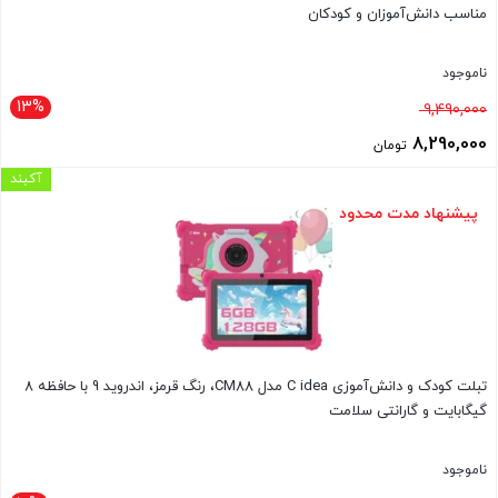
مناسب دانش‌آموزان و کودکان
ناموجود
13%
قیمت
9,490,000
اصلی
8,290,000
تومان
9,490,000 تومان
قیمت
آکبند
بود.
فعلی
پیشنهاد مدت محدود
8,290,000 تومان
است.
تبلت کودک و دانش‌آموزی C idea مدل CM88، رنگ قرمز، اندروید 9 با حافظه 8
گیگابایت و گارانتی سلامت
ناموجود