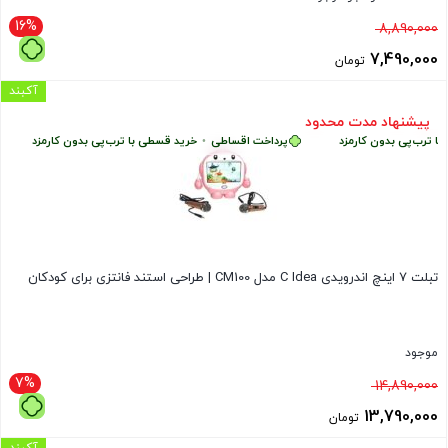
16%
قیمت
8,890,000
اصلی
7,490,000
تومان
8,890,000 تومان
قیمت
آکبند
بود.
فعلی
پیشنهاد مدت محدود
ب‌پی بدون کارمزد
پرداخت اقساطی
•
خرید قسطی با ترب‌پی بدون کارمزد
پر
7,490,000 تومان
است.
تبلت 7 اینچ اندرویدی C Idea مدل CM100 | طراحی استند فانتزی برای کودکان
موجود
7%
قیمت
14,890,000
اصلی
13,790,000
تومان
14,890,000 تومان
قیمت
آکبند