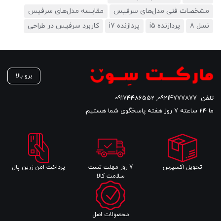
مشخصات فنی مدل‌های سرفیس
مقایسه مدل‌های سرفیس
نسل 8
پردازنده i5
پردازنده i7
کاربرد سرفیس در طراحی
برو بالا
تلفن
09214777877
,
09174486552
ما 24 ساعته 7 روز هفته پاسخگوی شما هستیم.
تحویل اکسپرس
7 روز مهلت تست
پرداخت امن زرین پال
سلامت کالا
محصولات اصل