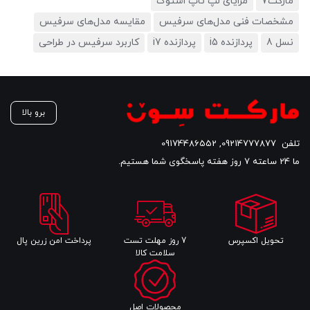
مارکت7
مزایای لپ تاپ استوک
مشخصات فنی مدل‌های سرفیس
مقایسه مدل‌های سرفیس
نسل 8
پردازنده i5
پردازنده i7
کاربرد سرفیس در طراحی
برو بالا
تلفن
09214777877
,
09174486552
ما 24 ساعته 7 روز هفته پاسخگوی شما هستیم.
تحویل اکسپرس
7 روز مهلت تست
پرداخت امن زرین پال
سلامت کالا
محصولات اصل