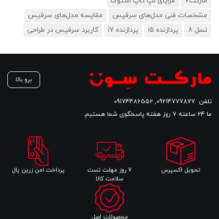
مارکت7
مزایای لپ تاپ استوک
مشخصات فنی مدل‌های سرفیس
مقایسه مدل‌های سرفیس
نسل 8
پردازنده i5
پردازنده i7
کاربرد سرفیس در طراحی
برو بالا
تلفن
09214777877
,
09174486552
ما 24 ساعته 7 روز هفته پاسخگوی شما هستیم.
تحویل اکسپرس
7 روز مهلت تست
پرداخت امن زرین پال
سلامت کالا
محصولات اصل