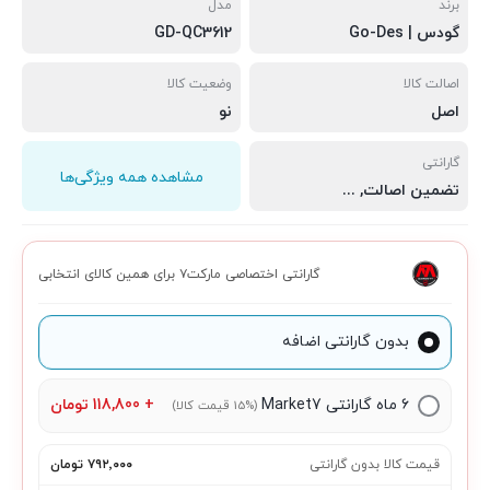
برند
مدل
گودس | Go-Des
GD-QC3612
اصالت کالا
وضعیت کالا
اصل
نو
گارانتی
مشاهده همه ویژگی‌ها
تضمین اصالت
,
سلامت فیزیکی
,
مهلت تست 7 روزه
گارانتی اختصاصی مارکت۷ برای همین کالای انتخابی
بدون گارانتی اضافه
۶ ماه گارانتی Market7
+
118,800
تومان
(15% قیمت کالا)
قیمت کالا بدون گارانتی
۷۹۲٬۰۰۰ تومان