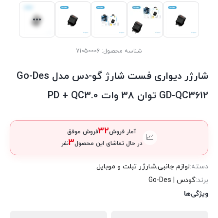
شناسه محصول:
71050006
شارژر دیواری فست شارژ گو-دس مدل Go-Des
GD-QC3612 توان 38 وات PD + QC3.0
32
آمار فروش
فروش موفق
📈
3
در حال تماشای این محصول
نفر
دسته:
لوازم جانبی
,
شارژر تبلت و موبایل
برند:
گودس | Go-Des
ویژگی‌ها