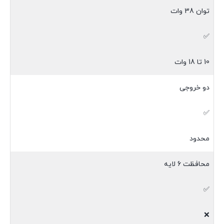
توان 38 وات
✅
10 تا 18 وات
دو خروجی
✅
محدود
محافظت 6 لایه
✅
❌