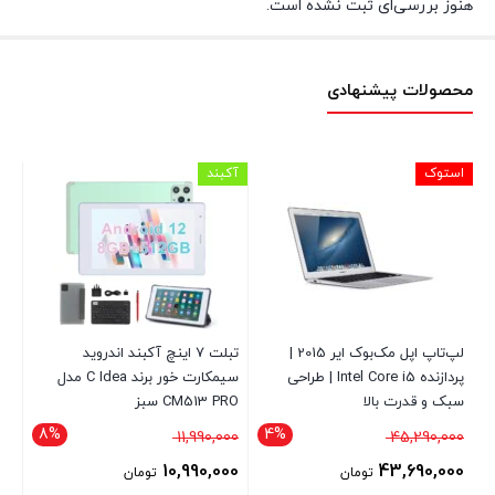
هنوز بررسی‌ای ثبت نشده است.
محصولات پیشنهادی
استوک
آکبند
آکب
لپ‌تاپ اپل مک‌بوک ایر 2015 |
تبلت 7 اینچ آکبند اندروید
پردازنده Intel Core i5 | طراحی
سیمکارت خور برند C Idea مدل
سبک و قدرت بالا
CM513 PRO سبز
مک
8%
4%
قیمت
قیمت
00
11,990,000
45,290,000
اصلی
اصلی
00
10,990,000
43,690,000
تومان
تومان