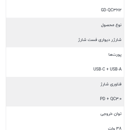
GD-QC3612
نوع محصول
شارژر دیواری فست شارژ
پورت‌ها
USB-C + USB-A
فناوری شارژ
PD + QC3.0
توان خروجی
38 وات