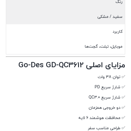
رنگ
سفید / مشکی
کاربرد
موبایل، تبلت، گجت‌ها
مزایای اصلی Go-Des GD-QC3612
✅ توان 38 وات
✅ شارژ سریع PD
✅ شارژ سریع QC3.0
✅ دو خروجی همزمان
✅ محافظت هوشمند 6 لایه
✅ طراحی مناسب سفر