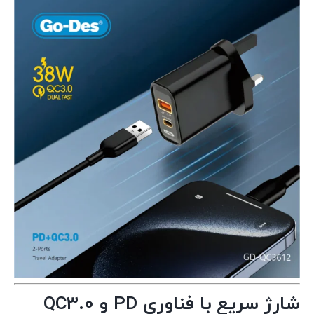
شارژ سریع با فناوری PD و QC3.0