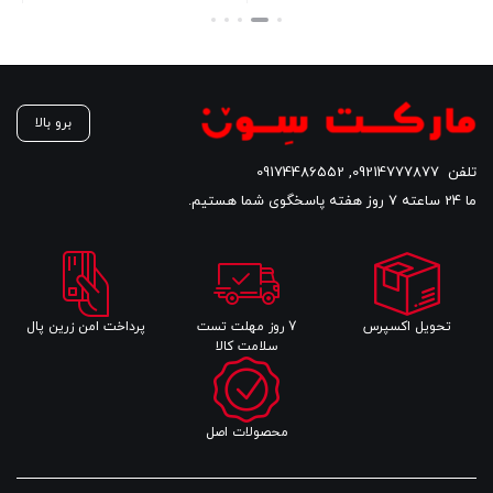
45,290,000 تومان
11,990,000 تومان
قیمت
قیمت
قی
بود.
بود.
فعلی
فعلی
فع
43,690,000 تومان
10,990,000 تومان
است.
است.
اس
برو بالا
تلفن
09214777877
,
09174486552
ما 24 ساعته 7 روز هفته پاسخگوی شما هستیم.
تحویل اکسپرس
7 روز مهلت تست
پرداخت امن زرین پال
سلامت کالا
محصولات اصل