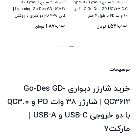
ه Type-
کابل شارژ سریع Type-C به Type-
کابل شارژ سریع Type-C به
C Go-Des GD-UC727 C-C | کابل
Lightning Go-Des GD-UC597 |
60 وات PD با طول 2 متر
کابل PD 20W دو متری با روکش
چند
بافته شده
لپ
00
1,870,000
1,540,000
تومان
تومان
توضیحات
خرید شارژر دیواری Go-Des GD-
QC3612 | شارژر 38 وات PD و QC3.0
با دو خروجی USB-C و USB-A |
مارکت7