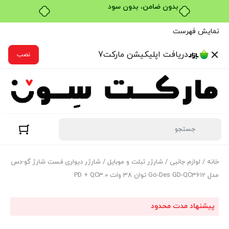
خرید قسطی با ترب‌پی
نمایش فهرست
دریافت اپلیکیشن مارکت7
نصب
خانه
/
لوازم جانبی
/
شارژر تبلت و موبایل
/ شارژر دیواری فست شارژ گو-دس
مدل Go-Des GD-QC3612 توان 38 وات PD + QC3.0
پیشنهاد مدت محدود