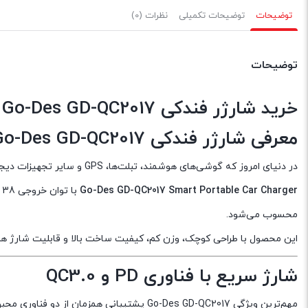
است.
است.
است.
توضیحات
توضیحات تکمیلی
نظرات (0)
توضیحات
خرید شارژر فندکی Go-Des GD-QC2017 | شارژر خودرو 38 وات PD20W و QC3.0 | مارکت7
معرفی شارژر فندکی Go-Des GD-QC2017
در دنیای امروز که گوشی‌های هوشمند، تبلت‌ها، GPS و سایر تجهیزات دیجیتال بخش مهمی از زندگی روزمره ما را تشکیل می‌دهند، داشتن یک شارژر فندکی سریع و مطمئن برای خودرو اهمیت بسیار زیادی پیدا کرده است.
Go-Des GD-QC2017 Smart Portable Car Charger
با توان خروجی 38 وات و بهره‌گیری از فناوری‌های پیشرفته
محسوب می‌شود.
این محصول با طراحی کوچک، وزن کم، کیفیت ساخت بالا و قابلیت شارژ همزمان 
شارژ سریع با فناوری PD و QC3.0
مهم‌ترین ویژگی Go-Des GD-QC2017 پشتیبانی همزمان از دو فناوری محبوب شارژ سریع است.