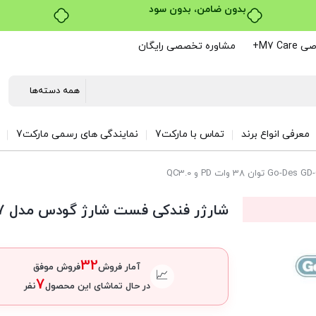
خرید قسطی با ترب‌پی
M7 C+
مشاوره تخصصی رایگان
معرفی انواع برند
تماس با مارکت7
نمایندگی های رسمی مارکت7
شارژر فندکی فست شارژ گودس مدل Go-Des GD-QC2017 توان 38 وات PD و QC3.0
32
آمار فروش
فروش موفق
📈
7
در حال تماشای این محصول
نفر