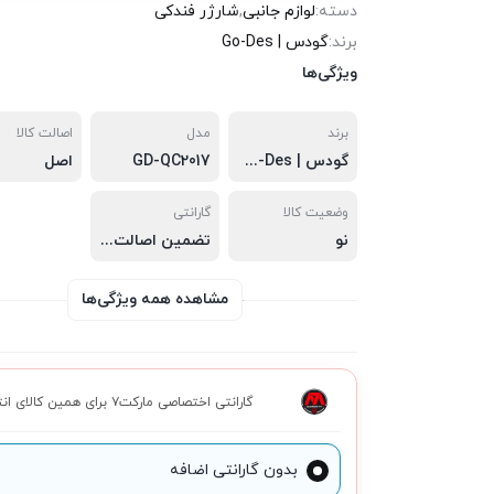
دسته:
لوازم جانبی
,
شارژر فندکی
برند:
گودس | Go-Des
ویژگی‌ها
برند
مدل
اصالت کالا
گودس | Go-Des
GD-QC2017
اصل
وضعیت کالا
گارانتی
نو
تضمین اصالت
,
سلامت فیزیکی
,
مشاهده همه ویژگی‌ها
گارانتی اختصاصی مارکت۷ برای همین کالای انتخابی
بدون گارانتی اضافه