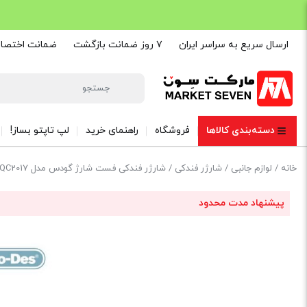
ارسال سریع به سراسر ایران
۷ روز ضمانت بازگشت
ضمانت اختصاصی are
دسته‌بندی کالاها
فروشگاه
راهنمای خرید
لپ تاپتو بساز!
خانه
/
لوازم جانبی
/
شارژر فندکی
/ شارژر فندکی فست شارژ گودس مدل Go-Des GD-QC2017 توان 38 وات PD و QC3.0
پیشنهاد مدت محدود