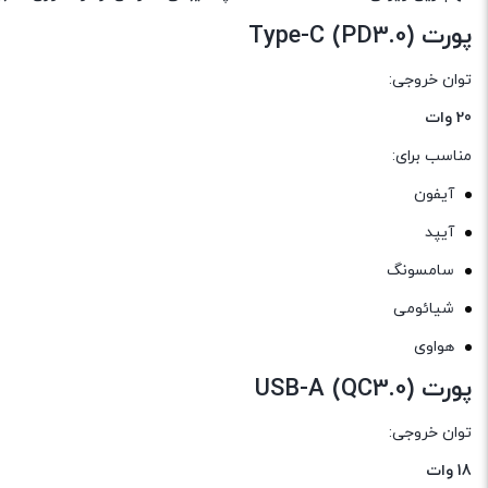
پورت Type-C (PD3.0)
توان خروجی:
20 وات
مناسب برای:
آیفون
آیپد
سامسونگ
شیائومی
هواوی
پورت USB-A (QC3.0)
توان خروجی:
18 وات