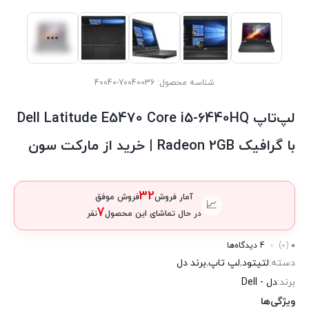
شناسه محصول:
70040036-40040
لپ‌تاپ Dell Latitude E5470 Core i5-6440HQ
با گرافیک Radeon 2GB | خرید از مارکت سون
32
آمار فروش
فروش موفق
📈
7
در حال تماشای این محصول
نفر
0
(0)
4 دیدگاه‌ها
دسته:
لتیتود
,
لپ تاپ
,
برند دل
برند:
دل - Dell
ویژگی‌ها