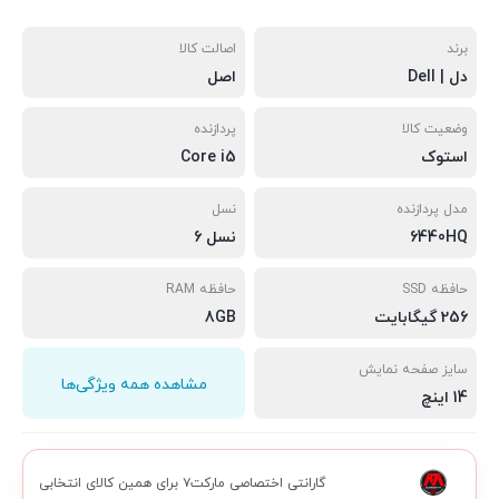
برند
اصالت کالا
دل | Dell
اصل
وضعیت کالا
پردازنده
استوک
Core i5
مدل پردازنده
نسل
6440HQ
نسل 6
حافظه SSD
حافظه RAM
256 گیگابایت
8GB
سایز صفحه نمایش
مشاهده همه ویژگی‌ها
14 اینچ
گارانتی اختصاصی مارکت۷ برای همین کالای انتخابی