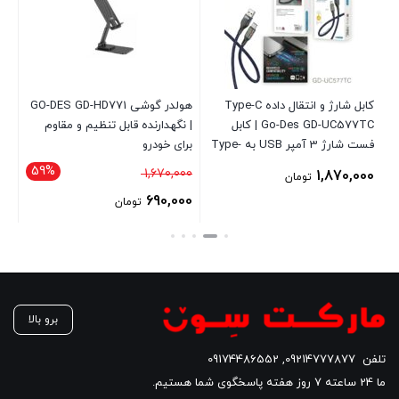
کابل شارژ و انتقال داده Type-C
هولدر گوشی GO-DES GD-HD771
پا
Go-Des GD-UC577TC | کابل
| نگهدارنده قابل تنظیم و مقاوم
فست شارژ 3 آمپر USB به Type-
برای خودرو
13
C
59%
قیمت
000
1,670,000
1,870,000
تومان
اصلی
00
690,000
تومان
1,670,000 تومان
قیمت
قی
بود.
فعلی
فع
690,000 تومان
است.
اس
برو بالا
تلفن
09214777877
,
09174486552
ما 24 ساعته 7 روز هفته پاسخگوی شما هستیم.