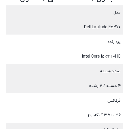
مدل
Dell Latitude E5470
پردازنده
Intel Core i5-6440HQ
تعداد هسته
4 هسته / 4 رشته
فرکانس
2.6 تا 3.5 گیگاهرتز