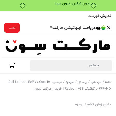
خرید قسطی با ترب‌پی
نمایش فهرست
دریافت اپلیکیشن مارکت7
نصب
خانه
/
لپ تاپ
/
برند دل
/
لتیتود
/ لپ‌تاپ Dell Latitude E5470 Core i5-
6440HQ با گرافیک Radeon 2GB | خرید از مارکت سون
پایان زمان تخفیف ویژه