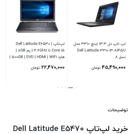
لپ تاپ دل 13.3 اینچ 3310 مدل
لپ‌تاپ Dell Latitude E6530 |
Core i5 – رم 8GB – هارد 500GB |
Dell Latitude 3310 i3-8145U
Core i5 تا 3.6GHz | رم 8GB |
نسل 8
هارد 500GB | DVD | HDMI | WiFi |
SD
صفحه 15.6 اینچ | ویندوز 10
00
22,470,000
45,490,000
تومان
تومان
00
ن
قی
فع
توضیحات
اس
خرید لپ‌تاپ
Dell Latitude E5470