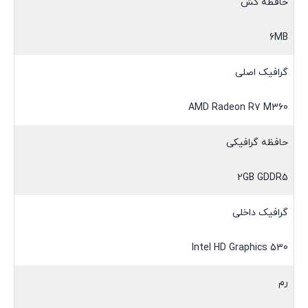
حافظه کش
6MB
گرافیک اصلی
AMD Radeon R7 M360
حافظه گرافیکی
2GB GDDR5
گرافیک داخلی
Intel HD Graphics 530
رم