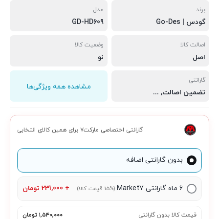
برند
مدل
گودس | Go-Des
GD-HD609
اصالت کالا
وضعیت کالا
اصل
نو
گارانتی
مشاهده همه ویژگی‌ها
تضمین اصالت
,
سلامت فیزیکی
,
مهلت تست 7 روزه
گارانتی اختصاصی مارکت۷ برای همین کالای انتخابی
بدون گارانتی اضافه
۶ ماه گارانتی Market7
+
231,000
تومان
(15% قیمت کالا)
قیمت کالا بدون گارانتی
۱٬۵۴۰٬۰۰۰ تومان