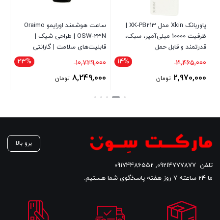
پاوربانک Xkin مدل XK-PB213 |
ساعت هوشمند اورایمو Oraimo
ظرفیت 10000 میلی‌آمپر، سبک،
OSW-23N | طراحی شیک |
قدرتمند و قابل حمل
قابلیت‌های سلامت | گارانتی
شرکتی
10.8 ا
23%
14%
قیمت
قیمت
00
10,729,000
3,465,000
اصلی
اصلی
00
8,249,000
2,970,000
تومان
تومان
3,465,000 تومان
10,729,000 تومان
قیمت
قیمت
قی
بود.
بود.
فعلی
فعلی
فع
2,970,000 تومان
8,249,000 تومان
است.
است.
اس
برو بالا
تلفن
09214777877
,
09174486552
ما 24 ساعته 7 روز هفته پاسخگوی شما هستیم.