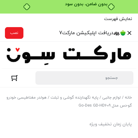
خرید قسطی با ترب‌پی
نمایش فهرست
دریافت اپلیکیشن مارکت7
نصب
خانه
/
لوازم جانبی
/
پایه نگهدارنده گوشی و تبلت
/ هولدر مغناطیسی خودرو
گو-دس مدل Go-Des GD-HD609
پایان زمان تخفیف ویژه