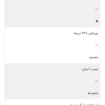
✅
❌
چرخش 360 درجه
✅
محدود
نصب آسان
✅
متوسط