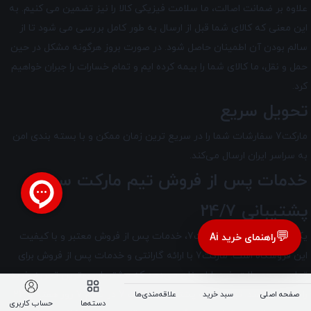
علاوه بر ضمانت اصالت، ما سلامت فیزیکی کالا را نیز تضمین می‌ کنیم. به
این معنی که کالای شما قبل از ارسال به طور کامل بررسی می شود تا از
سالم بودن آن اطمینان حاصل شود. در صورت بروز هرگونه مشکل در حین
حمل و نقل، ما کالای شما را بیمه کرده ایم و تمام خسارات را جبران خواهیم
کرد.
تحویل سریع
مارکت7 سفارشات شما را در سریع ترین زمان ممکن و با بسته بندی امن
به سراسر ایران ارسال می‌کند.
خدمات پس از فروش تیم
مارکت سون
و
پشتیبانی 24/7
💬
یکی از مزایای خرید از مارکت7، خدمات پس از فروش معتبر و با کیفیت
راهنمای خرید Ai
این فروشگاه است. مارکت7 با ارائه گارانتی و خدمات پس از فروش برای
تمامی محصولات خود، اطمینان می‌دهد که مشتریان بهترین تجربه خرید
را داشته باشند. تیم مجرب پشتیبانی مارکت 7 در تمام 7 روز هفته و 24
صفحه اصلی
سبد خرید
علاقه‌مندی‌ها
دسته‌ها
حساب کاربری