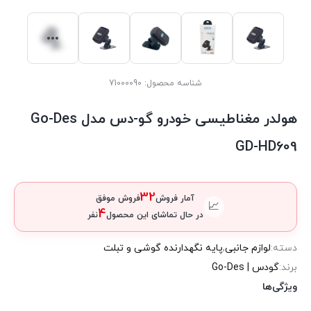
شناسه محصول:
71000090
هولدر مغناطیسی خودرو گو-دس مدل Go-Des
GD-HD609
32
آمار فروش
فروش موفق
📈
4
در حال تماشای این محصول
نفر
دسته:
لوازم جانبی
,
پایه نگهدارنده گوشی و تبلت
برند:
گودس | Go-Des
ویژگی‌ها