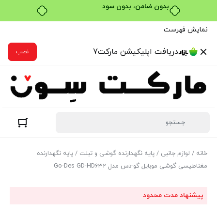
خرید قسطی با ترب‌پی
نمایش فهرست
دریافت اپلیکیشن مارکت7
نصب
خانه
/
لوازم جانبی
/
پایه نگهدارنده گوشی و تبلت
/ پایه نگهدارنده
مغناطیسی گوشی موبایل گو-دس مدل Go-Des GD-HD632
پیشنهاد مدت محدود