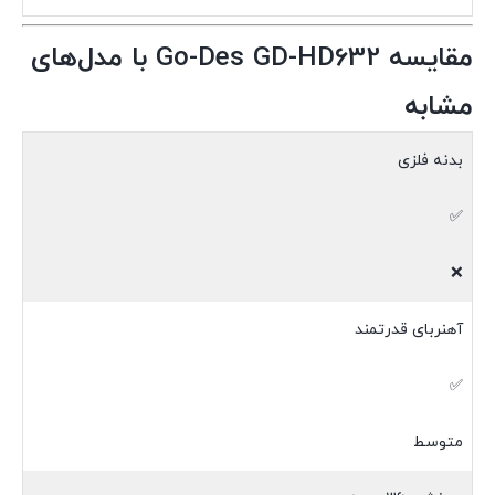
مقایسه Go-Des GD-HD632 با مدل‌های
مشابه
بدنه فلزی
✅
❌
آهنربای قدرتمند
✅
متوسط