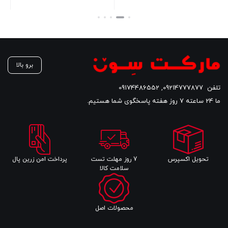
برو بالا
تلفن
09214777877
,
09174486552
ما 24 ساعته 7 روز هفته پاسخگوی شما هستیم.
تحویل اکسپرس
7 روز مهلت تست
پرداخت امن زرین پال
سلامت کالا
محصولات اصل