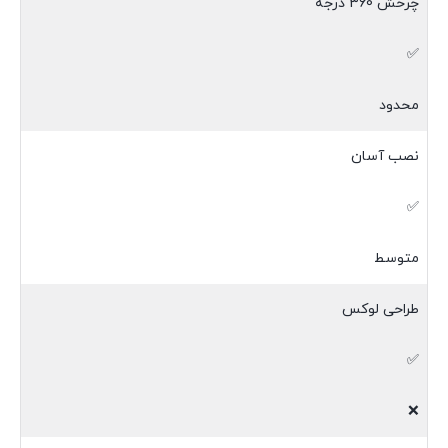
چرخش 360 درجه
✅
محدود
نصب آسان
✅
متوسط
طراحی لوکس
✅
❌