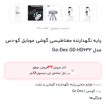
شناسه محصول:
71000052
پایه نگهدارنده مغناطیسی گوشی موبایل گو-دس
مدل Go-Des GD-HD632
32
آمار فروش
فروش موفق
📈
18
در حال تماشای این محصول
نفر
دسته:
لوازم جانبی
,
پایه نگهدارنده گوشی و تبلت
برند:
گودس | Go-Des
ویژگی‌ها