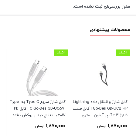
هنوز بررسی‌ای ثبت نشده است.
محصولات پیشنهادی
آکبند
آکبند
اس
کابل شارژ و انتقال داده Lightning
کابل شارژ سریع Type-C به Type-
Go-De توان 38
Go-Des GD-UC510IP | کابل فست
C Go-Des GD-UC571 | کابل PD
شارژ 2.4 آمپر آیفون 1 متری
60W با انتقال دیتا و روکش بافته
شو
شده
00
1,870,000
1,870,000
تومان
تومان