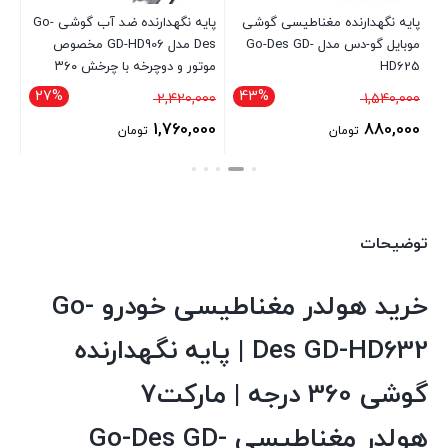
پایه نگهدارنده مغناطیسی گوشی
پایه نگهدارنده ضد آب گوشی Go-
پا
ان
موبایل گو-دس مدل Go-Des GD-
Des مدل GD-HD906 مخصوص
HD625
موتور و دوچرخه با چرخش ۳۶۰
مش
درجه
27%
43%
قیمت
قیمت
00
2,420,000
1,540,000
اصلی
اصلی
00
1,760,000
880,000
تومان
تومان
1,540,000 تومان
2,420,000 تومان
قیمت
قیمت
قی
بود.
بود.
فعلی
فعلی
فع
880,000 تومان
1,760,000 تومان
است.
توضیحات
است.
اس
خرید هولدر مغناطیسی خودرو Go-
Des GD-HD632 | پایه نگهدارنده
گوشی 360 درجه | مارکت7
هولدر مغناطیسی Go-Des GD-