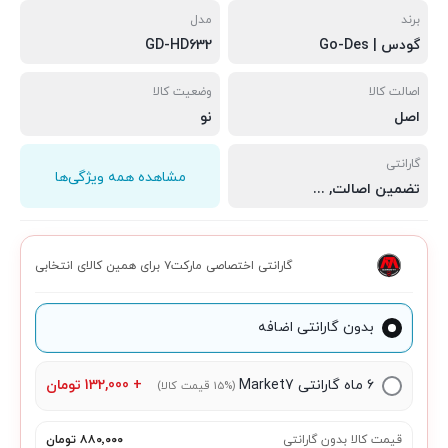
برند
مدل
گودس | Go-Des
GD-HD632
اصالت کالا
وضعیت کالا
اصل
نو
گارانتی
مشاهده همه ویژگی‌ها
تضمین اصالت
,
سلامت فیزیکی
,
مهلت تست 7 روزه
گارانتی اختصاصی مارکت۷ برای همین کالای انتخابی
بدون گارانتی اضافه
۶ ماه گارانتی Market7
+
132,000
تومان
(15% قیمت کالا)
قیمت کالا بدون گارانتی
۸۸۰٬۰۰۰ تومان