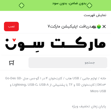
خرید قسطی با ترب‌پی
نمایش فهرست
دریافت اپلیکیشن مارکت7
نصب
خانه
/
لوازم جانبی
/
USB هاب
/ کارت‌خوان 4 در 1 گو-دس مدل Go-Des GD-
DK103 | کارت‌خوان SD و TF با پشتیبانی از Lightning، USB-C، USB-A و
Micro USB
پایان زمان تخفیف ویژه