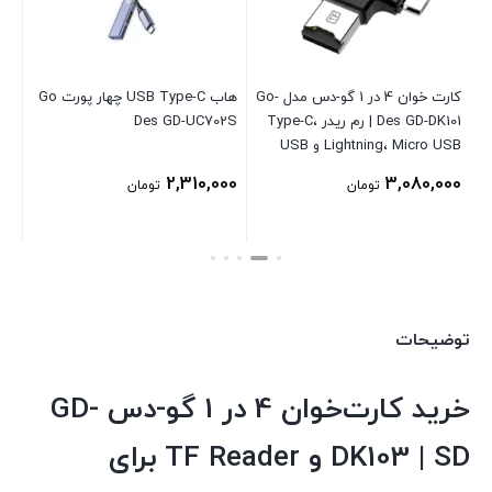
 گو-دس
کارت خوان 4 در 1 گو-دس مدل Go-
هاب USB Type-C چهار پورت Go
&
Des GD-DK101 | رم ریدر Type-C،
Des GD-UC702S
Lightning، Micro USB و USB
دا
000
2,310,000
3,080,000
تومان
تومان
00
قی
فع
توضیحات
اس
خرید کارت‌خوان 4 در 1 گو-دس GD-
DK103 | SD و TF Reader برای