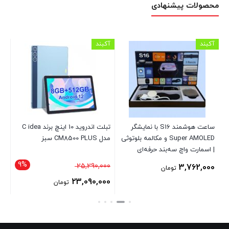
محصولات پیشنهادی
آکبند
آکبند
آکب
ساعت هوشمند S16 با نمایشگر
تبلت اندروید 10 اینچ برند C idea
Super AMOLED و مکالمه بلوتوثی
مدل CM8500 PLUS سبز
| اسمارت واچ سه‌بند حرفه‌ای
815
9%
قیمت
00
25,290,000
3,762,000
تومان
اصلی
00
23,090,000
تومان
25,290,000 تومان
قیمت
قی
بود.
فعلی
فع
23,090,000 تومان