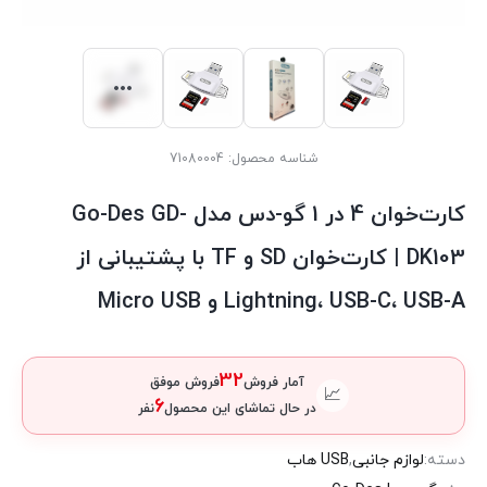
شناسه محصول:
71080004
کارت‌خوان 4 در 1 گو-دس مدل Go-Des GD-
DK103 | کارت‌خوان SD و TF با پشتیبانی از
Lightning، USB-C، USB-A و Micro USB
32
آمار فروش
فروش موفق
📈
6
در حال تماشای این محصول
نفر
دسته:
لوازم جانبی
,
USB هاب