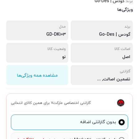
برند:
گودس | Go-Des
ویژگی‌ها
برند
مدل
گودس | Go-Des
GD-DK103
اصالت کالا
وضعیت کالا
اصل
نو
گارانتی
مشاهده همه ویژگی‌ها
تضمین اصالت
,
سلامت فیزیکی
,
مهلت تست 7 روزه
گارانتی اختصاصی مارکت۷ برای همین کالای انتخابی
بدون گارانتی اضافه