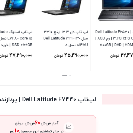
‌تاپ Dell Latitude E6530 |
لپ تاپ دل 13.3 اینچ 3310
لپ‌تاپ استوک de
Core i5 تا 3.6GHz | رم 8GB |
مدل Dell Latitude 3310 i3-
500GB | DVD | HDMI |
8145U نسل 8
SSD 256GB | خرید
WiFi | صفحه 15.6 اینچ | ویندوز
سون
47,290,000
45,490,000
22,
تومان
تومان
تومان
لپ‌تاپ Dell Latitude E7440 | پردازنده Core i5 نسل 4 | رم 8GB | حافظه SSD 256GB
60
آمار فروش
فروش موفق
📈
10
در حال تماشای این محصول
نفر