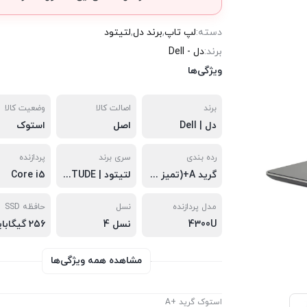
دسته:
لپ تاپ
,
برند دل
,
لتیتود
برند:
دل - Dell
ویژگی‌ها
برند
اصالت کالا
وضعیت کالا
دل | Dell
اصل
استوک
رده بندی
سری برند
پردازنده
گرید A+(تمیز در حد آکبند)
لتیتود | LATITUDE
Core i5
مدل پردازنده
نسل
حافظه SSD
4300U
نسل 4
256 گیگابایت
مشاهده همه ویژگی‌ها
استوک گرید +A