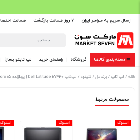
ارسال سریع به سراسر ایران
۷ روز ضمانت بازگشت
ضمانت اختصاصی are
دسته‌بندی کالاها
فروشگاه
راهنمای خرید
لپ تاپتو بساز!
خانه
/
لپ تاپ
/
برند دل
/
لتیتود
/ لپ‌تاپ Dell Latitude E7440 | پردازنده Core i5 نسل 4 | رم 8GB | حافظه SSD 256GB
محصولات مرتبط
استوک
استوک
استوک