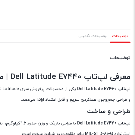
توضیحات
توضیحات تکمیلی
توضیحات
معرفی لپ‌تاپ
Dell Latitude E7440
| مدل Core i5 نسل 4 |
لپ‌تاپ
Dell Latitude E7440
یکی از محصولات پرفروش سری Latitude شرکت دل است که برای کاربران حرفه‌ای، دانشجویان، و مدیران طراحی شده است. این دستگاه با پردازنده
و طراحی جمع‌وجور، عملکردی سریع و قابل اعتماد ارائه می‌دهد.
طراحی و ساخت
لپ‌تاپ
Dell Latitude E7440
با طراحی باریک و وزن حدود
1.6 کیلوگرم
، ان
استاندارد
MIL-STD-810G
برای مقاومت در شرایط سخت است.