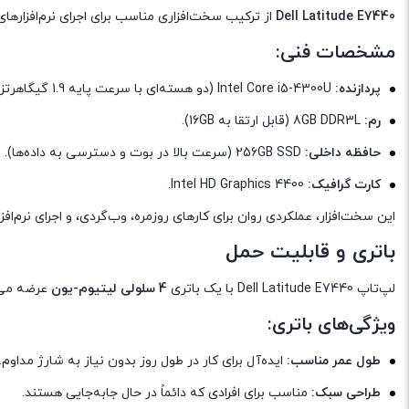
Dell Latitude E7440
از ترکیب سخت‌افزاری مناسب برای اجرای نرم‌افزارها
مشخصات فنی:
پردازنده:
Intel Core i5-4300U (دو هسته‌ای با سرعت پایه 1.9 گیگاهرتز و توربو تا 2.9 گیگاهرتز).
رم:
8GB DDR3L (قابل ارتقا به 16GB).
حافظه داخلی:
256GB SSD (سرعت بالا در بوت و دسترسی به داده‌ها).
کارت گرافیک:
Intel HD Graphics 4400.
این سخت‌افزار، عملکردی روان برای کارهای روزمره، وب‌گردی، و اجرای نرم‌اف
باتری و قابلیت حمل
لپ‌تاپ Dell Latitude E7440 با یک باتری
4 سلولی لیتیوم-یون
عرضه می‌شود که ت
ویژگی‌های باتری:
طول عمر مناسب:
ایده‌آل برای کار در طول روز بدون نیاز به شارژ مداوم.
طراحی سبک:
مناسب برای افرادی که دائماً در حال جابه‌جایی هستند.