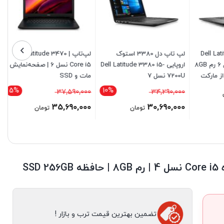
Dell Latitu
لپ تاپ دل 3380 استوک
لپ‌تاپ Dell Latitude 3470 |
E7480 Core i5 نسل 6 رم 8GB
اروپایی Dell Latitude 3380 i5-
Core i5 نسل 6 | صفحه‌نمایش
 از مارکت
7200U نسل 7
مات و SSD
5%
10%
قیمت
قیمت
37,590,000
34,290,000
اصلی
اصلی
35,690,000
30,690,000
تومان
تومان
34,290,000 تومان
37,590,000 تومان
قیمت
قیمت
بود.
بود.
فعلی
فعلی
30,690,000 تومان
35,690,000 تومان
است.
است.
تضمین بهترین قیمت ترب و بازار !