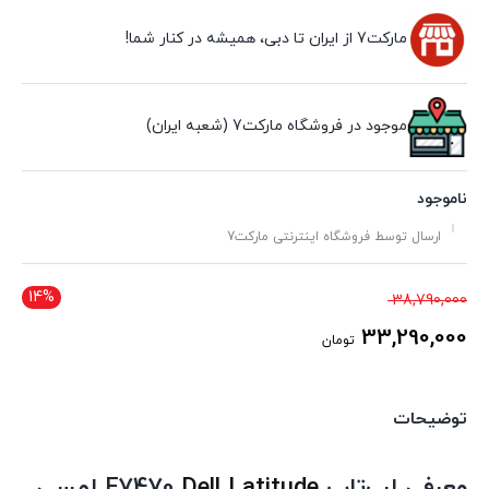
مارکت7 از ایران تا دبی، همیشه در کنار شما!
موجود در فروشگاه مارکت7 (شعبه ایران)
ناموجود
ارسال توسط فروشگاه اینترنتی مارکت7
14%
قیمت
38,790,000
اصلی
33,290,000
تومان
38,790,000 تومان
قیمت
بود.
فعلی
توضیحات
33,290,000 تومان
است.
معرفی لپ‌تاپ
Dell Latitude
E7470 لمسی