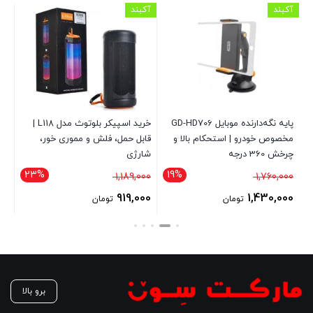
آکبند
آکبند
آکب
پایه نگه‌دارنده موبایل GD-HD706
خرید اسپیکر بلوتوث مدل L118 |
مخصوص خودرو | استحکام بالا و
قابل حمل، فلش و مموری خور،
چرخش 360 درجه
شارژی
ساع
شی
23%
19%
قیمت
قیمت
1,189,000
1,760,000
00
اصلی
اصلی
919,000
1,430,000
تومان
تومان
1,760,000 تومان
1,189,000 تومان
قیمت
قیمت
بود.
بود.
فعلی
فعلی
1,430,000 تومان
919,000 تومان
است.
است.
برو بالا