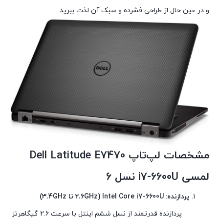
و در عین حال از طراحی فشرده و سبک آن لذت ببرید.
مشخصات لپ‌تاپ
Dell Latitude E7470
لمسی i7-6600U نسل 6
پردازنده
:
Intel Core i7-6600U (2.6GHz تا 3.4GHz)
پردازنده قدرتمند از نسل ششم اینتل با سرعت 2.6 گیگاهرتز