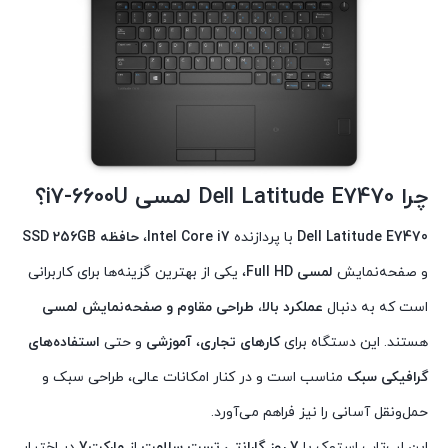
چرا
Dell Latitude E7470 لمسی i7-6600U
؟
Dell Latitude E7470
با پردازنده
Intel Core i7
،
حافظه SSD 256GB
و صفحه‌نمایش
لمسی Full HD
، یکی از بهترین گزینه‌ها برای کاربرانی
است که به دنبال
عملکرد بالا، طراحی مقاوم و صفحه‌نمایش لمسی
هستند. این دستگاه برای
کارهای تجاری
،
آموزشی
و حتی
استفاده‌های
گرافیکی سبک
مناسب است و در کنار امکانات عالی، طراحی سبک و
حمل‌ونقل آسانی را نیز فراهم می‌آورد.
این لپ‌تاپ استوک با
7 روز گارانتی تست سلامت
از
مارکت7
در اختیار