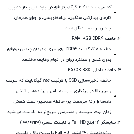
که می‌تواند تا 3.4 گیگاهرتز افزایش یابد. این پردازنده برای
کارهای پردازشی سنگین، برنامه‌نویسی، و اجرای همزمان
چندین برنامه ایده‌آل است.
حافظه RAM
8GB DDR4
:
حافظه 8 گیگابایت DDR4 برای اجرای همزمان چندین نرم‌افزار
بدون کندی و عملکرد روان در انجام وظایف مختلف.
حافظه داخلی
:
256GB SSD
حافظه ذخیره‌سازی SSD با ظرفیت
256 گیگابایت
که سرعت
بسیار بالا در بارگذاری سیستم‌عامل و برنامه‌ها و انتقال
داده‌ها را ارائه می‌دهد. این حافظه همچنین باعث کاهش
زمان بوت سیستم و دسترسی سریع‌تر به اطلاعات می‌شود.
نمایشگر
:
14 اینچ Full HD با قابلیت لمسی (1920×1080)
صفحه‌نمایش
14 اینچی Full HD
با وضوح بالا و قابلیت