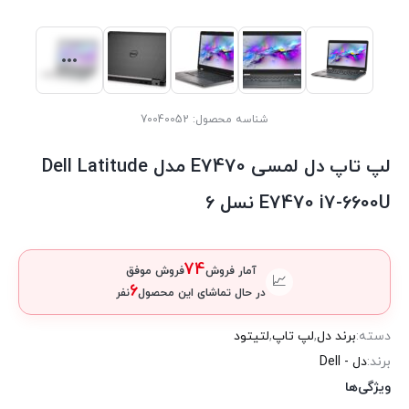
شناسه محصول:
70040052
لپ تاپ دل لمسی E7470 مدل Dell Latitude
E7470 i7-6600U نسل 6
74
آمار فروش
فروش موفق
📈
6
در حال تماشای این محصول
نفر
دسته:
برند دل
,
لپ تاپ
,
لتیتود
برند:
دل - Dell
ویژگی‌ها