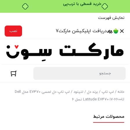
نمایش فهرست
دریافت اپلیکیشن مارکت7
نصب
خانه
/
لپ تاپ
/
برند دل
/
لتیتود
/ لپ تاپ دل لمسی E7470 مدل Dell
Latitude E7470 i7-6600U نسل 6
محصولات مرتبط