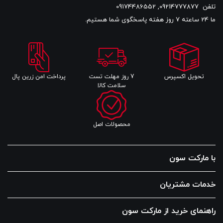
تلفن
09214777877
,
09174486552
ما 24 ساعته 7 روز هفته پاسخگوی شما هستیم.
تحویل اکسپرس
7 روز مهلت تست
پرداخت امن زرین پال
سلامت کالا
محصولات اصل
با مارکت سون
خدمات مشتریان
راهنمای خرید از مارکت سون