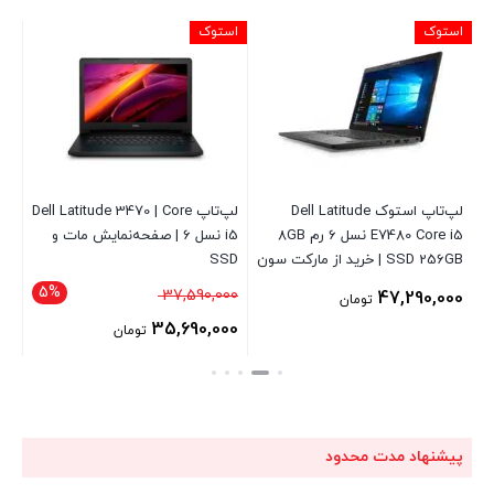
استوک
استوک
اس
لپ‌تاپ استوک Dell Latitude
لپ‌تاپ Dell Latitude 3470 | Core
E7480 Core i5 نسل 6 رم 8GB
i5 نسل 6 | صفحه‌نمایش مات و
هارد 500GB | DVD | HDMI | WiFi |
SSD 256GB | خرید از مارکت سون
SSD
2GB | خرید ا
5%
قیمت
37,590,000
00
47,290,000
تومان
اصلی
35,690,000
تومان
37,590,000 تومان
قیمت
بود.
فعلی
35,690,000 تومان
است.
پیشنهاد مدت محدود