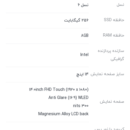
نسل
نسل 6
حافظه SSD
256 گیگابایت
حافظه RAM
8GB
سازنده پردازنده
Intel
گرافیکی
سایز صفحه نمایش
14 اینچ
14.0inch FHD Touch (1920 x 1080)
Anti Glare (16:9) WLED
صفحه نمایش
300 nits
Magnesium Alloy LCD back
کیبورد با نور پس