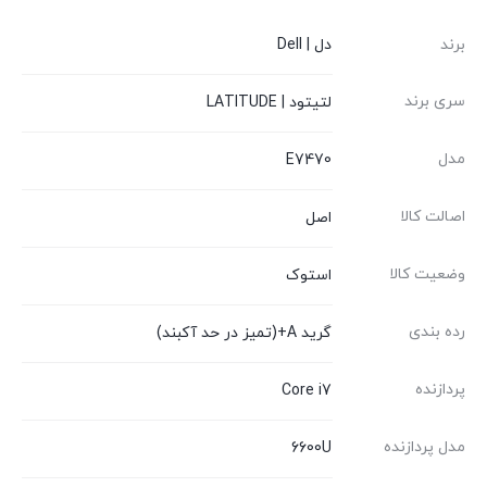
برند
دل | Dell
سری برند
لتیتود | LATITUDE
مدل
E7470
اصالت کالا
اصل
وضعیت کالا
استوک
رده بندی
گرید A+(تمیز در حد آکبند)
پردازنده
Core i7
مدل پردازنده
6600U