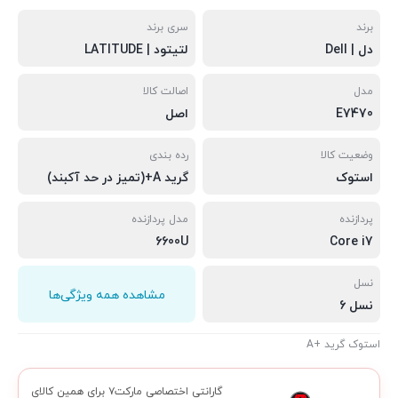
برند
سری برند
دل | Dell
لتیتود | LATITUDE
مدل
اصالت کالا
E7470
اصل
وضعیت کالا
رده بندی
استوک
گرید A+(تمیز در حد آکبند)
پردازنده
مدل پردازنده
6600U
Core i7
نسل
مشاهده همه ویژگی‌ها
نسل 6
استوک گرید +A
گارانتی اختصاصی مارکت۷ برای همین کالای