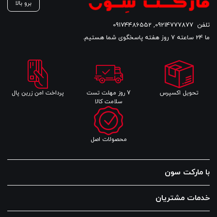
برو بالا
تلفن
09214777877
,
09174486552
ما 24 ساعته 7 روز هفته پاسخگوی شما هستیم.
تحویل اکسپرس
7 روز مهلت تست
پرداخت امن زرین پال
سلامت کالا
محصولات اصل
با مارکت سون
خدمات مشتریان