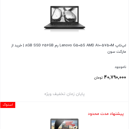
لپ‌تاپ Lenovo G505S AMD A10-5750M رم 8GB SSD 256GB | خرید از
مارکت سون
ناموجود
40,790,000
تومان
پایان زمان تخفیف ویژه
استوک
پیشنهاد مدت محدود