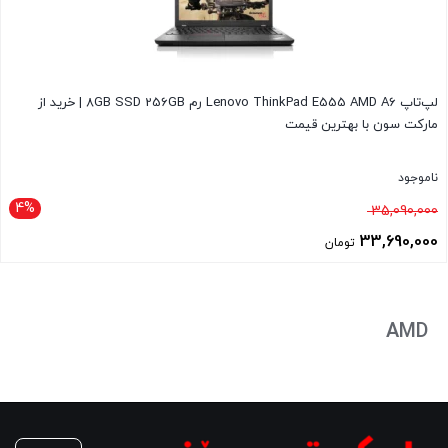
لپ‌تاپ Lenovo ThinkPad E555 AMD A6 رم 8GB SSD 256GB | خرید از
مارکت سون با بهترین قیمت
ناموجود
4%
قیمت
35,090,000
اصلی
33,690,000
تومان
35,090,000 تومان
قیمت
بود.
فعلی
33,690,000 تومان
AMD
است.