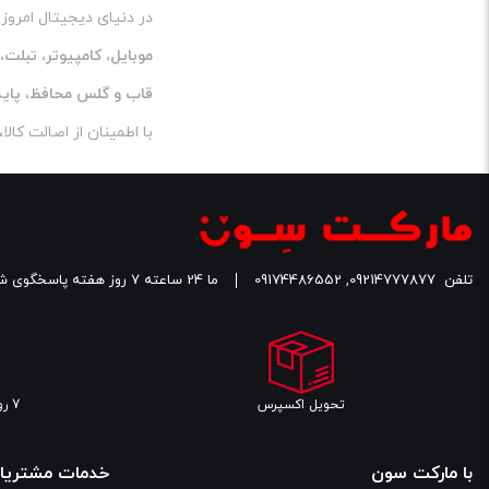
در دنیای دیجیتال امروز
موبایل، کامپیوتر، تبلت
قاب و گلس محافظ، پایه 
با اطمینان از اصالت کا
تلفن
09214777877
,
09174486552
ما 24 ساعته 7 روز هفته پاسخگوی شما هستیم.
تحویل اکسپرس
7 روز مهلت تست سلامت کالا
با مارکت سون
خدمات مشتریا