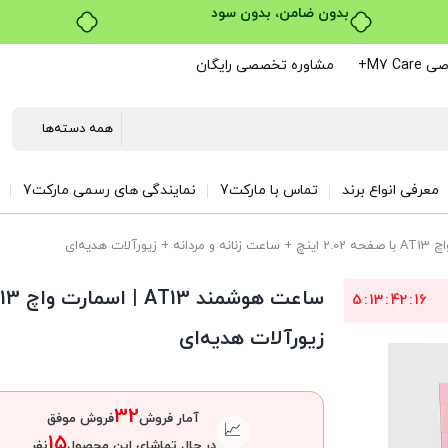
خرید قسطی با ترب‌پی
M7 C+
مشاوره تخصصی رایگان
معرفی انواع برند
تماس با مارکت7
نمایندگی های رسمی مارکت7
5
:
13
:
42
:
15
زیورآلات هدیه‌ای
32
آمار فروش
فروش موفق
📈
15
در حال تماشای این محصول
نفر