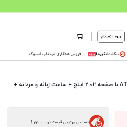
ورود | ثبت‌نام
شگفت‌انگیزها
فروش همکاری لپ تاپ استوک
ویژه
ساعت هوشمند AT13 | اسمارت واچ AT13 با صفحه 2.02 اینچ + ساعت زنانه و مردانه +
تضمین بهترین قیمت ترب و بازار !