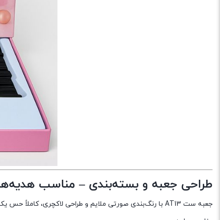
طراحی جعبه و بسته‌بندی – مناسب هدیه‌
جعبه ست AT13 با رنگ‌بندی صورتی ملایم و طراحی لاکچری، کاملاً حس یک هدیه ارزشمند را منتقل می‌کند. چیدمان دقیق و منظم قطعات داخل جعبه، نشان‌دهنده توجه به جزئیات است.