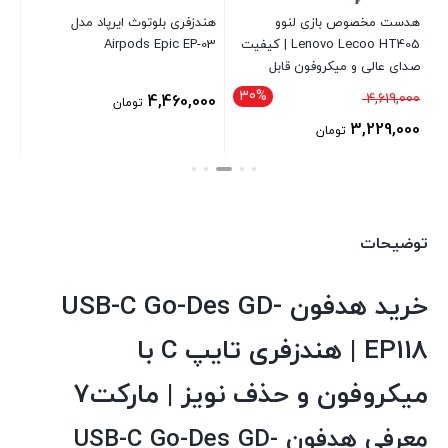
App
هدست مخصوص بازی لنوو
هندزفری بلوتوث ایرپاد مدل
فیت
Lenovo Lecoo HT405 | کیفیت
Airpods Epic EP-03
صدای عالی و میکروفون قابل
وا
تنظیم | طراحی ارگونومیک و
30%
قیمت
4,619,000
00
4,460,000
تومان
نورپردازی جذاب
اصلی
3,229,000
تومان
4,619,000 تومان
قیمت
بود.
فعلی
3,229,000 تومان
است.
توضیحات
خرید هدفون USB-C Go-Des GD-
EP118 | هندزفری تایپ C با
میکروفون و حذف نویز | مارکت7
معرفی هدفون USB-C Go-Des GD-