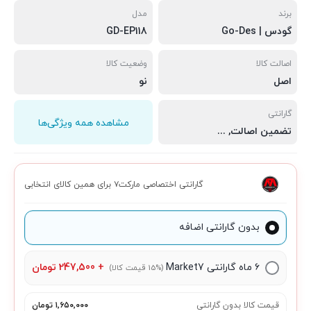
برند
مدل
گودس | Go-Des
GD-EP118
اصالت کالا
وضعیت کالا
اصل
نو
گارانتی
مشاهده همه ویژگی‌ها
تضمین اصالت
,
سلامت فیزیکی
,
مهلت تست 7 روزه
گارانتی اختصاصی مارکت۷ برای همین کالای انتخابی
بدون گارانتی اضافه
۶ ماه گارانتی Market7
+
247,500
تومان
(15% قیمت کالا)
قیمت کالا بدون گارانتی
۱٬۶۵۰٬۰۰۰ تومان