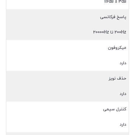
116dB ± 3dB
پاسخ فرکانسی
200Hz تا 20000Hz
میکروفون
دارد
حذف نویز
دارد
کنترل سیمی
دارد