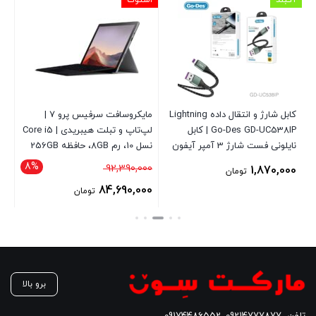
آکبند
استوک
آکب
کابل شارژ و انتقال داده Lightning
مایکروسافت سرفیس پرو 7 |
Go-Des GD-UC538IP | کابل
لپ‌تاپ و تبلت هیبریدی | Core i5
نایلونی فست شارژ 3 آمپر آیفون
نسل 10، رم 8GB، حافظه 256GB
آم
1.2 متری
SSD
8%
قیمت
92,390,000
00
1,870,000
تومان
اصلی
84,690,000
تومان
92,390,000 تومان
قیمت
بود.
فعلی
84,690,000 تومان
است.
برو بالا