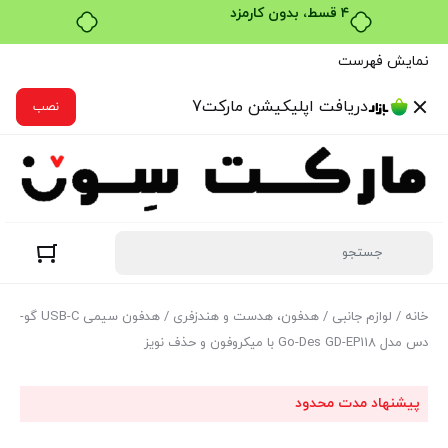
بدون ضامن، بدون سود
نمایش فهرست
دریافت اپلیکیشن مارکت7
نصب
خانه
/
لوازم جانبی
/
هدفون، هدست و هندزفری
/ هدفون سیمی USB-C گو-
دس مدل Go-Des GD-EP118 با میکروفون و حذف نویز
پیشنهاد مدت محدود