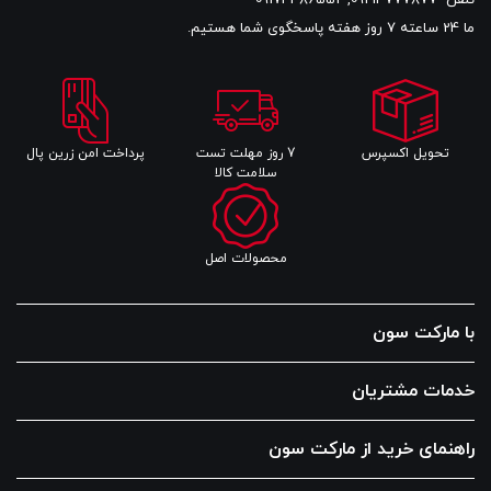
تلفن
09214777877
,
09174486552
ما 24 ساعته 7 روز هفته پاسخگوی شما هستیم.
تحویل اکسپرس
7 روز مهلت تست
پرداخت امن زرین پال
سلامت کالا
محصولات اصل
با مارکت سون
خدمات مشتریان
راهنمای خرید از مارکت سون