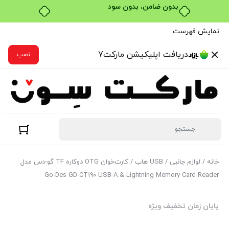
خرید قسطی با ترب‌پی
نمایش فهرست
دریافت اپلیکیشن مارکت7
نصب
خانه
/
لوازم جانبی
/
USB هاب
/ کارت‌خوان OTG دوکاره TF گو-دس مدل
Go-Des GD-CT190 USB-A & Lightning Memory Card Reader
پایان زمان تخفیف ویژه