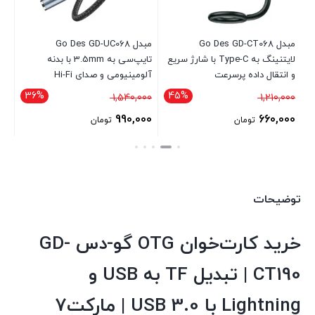
مبدل Go Des GD-CT068
مبدل Go Des GD-UC068
لایتنینگ به Type-C با شارژ سریع
تایپ‌سی به 3.5mm با بدنه
و انتقال داده پرسرعت
آلومینیومی و صدای Hi-Fi
SB-A
36%
45%
قیمت
قیمت
1,540,000
1,210,000
00
اصلی
اصلی
990,000
660,000
تومان
تومان
1,210,000 تومان
1,540,000 تومان
قیمت
قیمت
بود.
بود.
فعلی
فعلی
660,000 تومان
990,000 تومان
است.
توضیحات
است.
خرید کارت‌خوان OTG گو-دس GD-
CT190 | تبدیل TF به USB و
Lightning با USB 3.0 | مارکت7