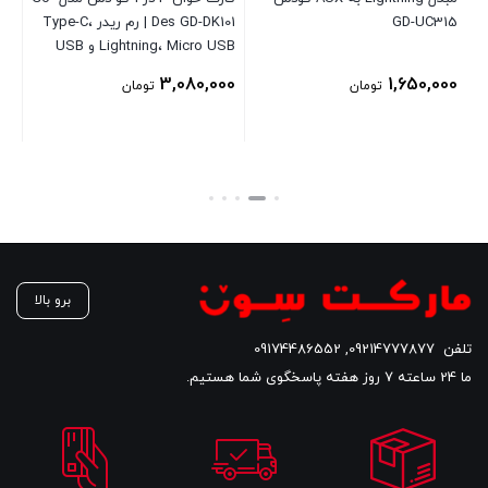
GD-UC315
Des GD-DK101 | رم ریدر Type-C،
Lightning، Micro USB و USB
هارد 500 گیگ
00
3,080,000
1,650,000
تومان
تومان
برو بالا
تلفن
09214777877
,
09174486552
ما 24 ساعته 7 روز هفته پاسخگوی شما هستیم.