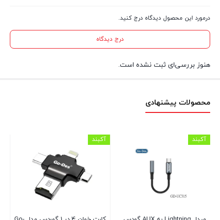
درمورد این محصول دیدگاه درج کنید.
درج دیدگاه
هنوز بررسی‌ای ثبت نشده است.
محصولات پیشنهادی
آکبند
آکبند
اس
یپ‌سی
مبدل Lightning به AUX گودس
کارت خوان 4 در 1 گو-دس مدل Go-