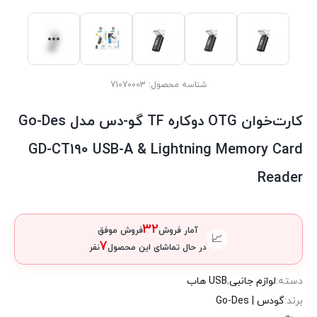
شناسه محصول:
71070003
کارت‌خوان OTG دوکاره TF گو-دس مدل Go-Des
GD-CT190 USB-A & Lightning Memory Card
Reader
32
آمار فروش
فروش موفق
📈
7
در حال تماشای این محصول
نفر
دسته:
لوازم جانبی
,
USB هاب
برند:
گودس | Go-Des