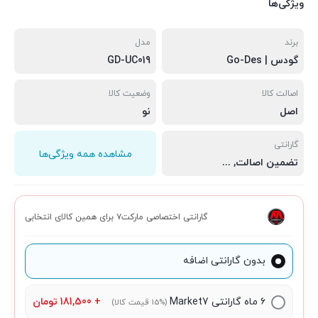
ویژگی‌ها
برند
مدل
گودس | Go-Des
GD-UC019
اصالت کالا
وضعیت کالا
اصل
نو
گارانتی
مشاهده همه ویژگی‌ها
تضمین اصالت
,
سلامت فیزیکی
,
مهلت تست 7 روزه
گارانتی اختصاصی مارکت۷ برای همین کالای انتخابی
بدون گارانتی اضافه
۶ ماه گارانتی Market7
+
181,500
تومان
(15% قیمت کالا)