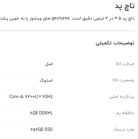
تاچ پد
تاچ پد 3.5 در 2 اینچی دقیق است. gestures های ویندوز را به خوبی پشتیبانی می‌کند، از جمله tapping four-fingers برای باز کردن Action Center و two-finger pinch برای زوم کردن.
توضیحات تکمیلی
اصالت کالا
اصل
وضعیت کالا
استوک
پردازنده اصلی
Core i5 7300U 2.6GHz
حافظه رم
8GB DDR3L
هارد دیسک
256GB SSD