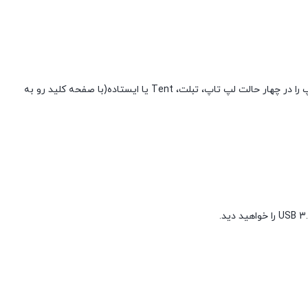
این لپ تاپ با درب مشکی ملایم و لوگوی نقره ای Dell است ولی به طور کلی ساده است. همچنین دو لولا 360 درجه دارد. لولاها امکان استفاده از لپ تاپ را در چهار حالت لپ تاپ، تبلت، Tent یا ایستاده(با صفحه کلید رو به