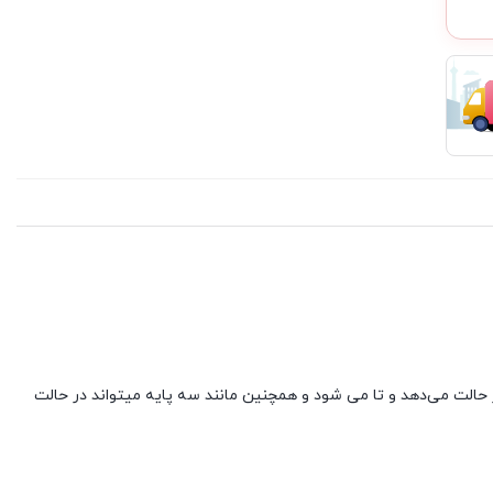
لت شو است که مانند Lenovo ThinkPad Yoga 260 از لپ تاپ به حالت تبلت تغییر حالت می‌دهد و تا می شود و همچنین مانند سه پایه میتواند در حالت