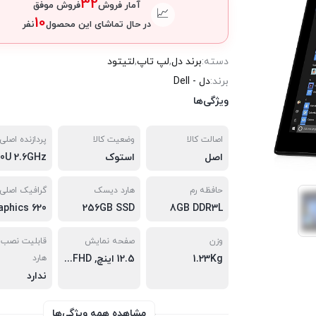
32
آمار فروش
فروش موفق
📈
10
در حال تماشای این محصول
نفر
دسته:
برند دل
,
لپ تاپ
,
لتیتود
برند:
دل - Dell
ویژگی‌ها
اصالت کالا
وضعیت کالا
پردازنده اصلی
اصل
استوک
حافظه رم
هارد دیسک
گرافیک اصلی
256GB SSD
8GB DDR3L
وزن
صفحه نمایش
قابلیت نصب 
1.23Kg
12.5 اینچ, FHD, صفحه لمسی
هارد
ندارد
مشاهده همه ویژگی‌ها