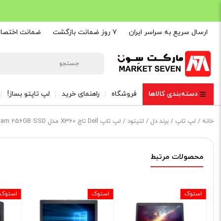
ارسال سریع به سراسر ایران
۷ روز ضمانت بازگشت
ضمانت اختصاصی are
دسته‌بندی کالاها
فروشگاه
راهنمای خرید
لپ تاپتو بساز!
خانه
/
لپ تاپ
/
برند دل
/
لتیتود
/ لپ تاپ Dell تاچ X360 مدل Latitude E5289 2-in-1 Core i5 7th Gen 8GB Ram 256GB SSD
محصولات مرتبط
استوک
استوک
استوک