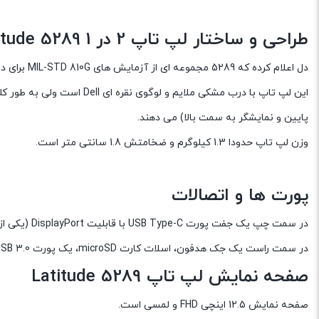
طراحی و ساختار لپ تاپ 2 در 1 Dell Latitude 5289
دل اعلام کرده که 5289 مجموعه ای از آزمایش های MIL-STD 810G برای دمای شدید، لرزش و شوک به خوبی پشت سر گذاشته است.
پایین و نمایشگر به سمت بالا) می دهند.
وزن لپ تاپ حدودا 1.3 کیلوگرم و ضخامتش 1.8 سانتی متر است.
پورت ها و اتصالات
در سمت چپ یک جفت پورت USB Type-C با قابلیت DisplayPort (یکی از آن ها برای شارژ دستگاه استفاده می‌شود)، یک خروجی HDMI و یک پورت USB 3.0 را خواهید دید.
در سمت راست یک جک هدفون، اسلات کارت microSD، یک پورت USB 3.0 دیگر و یک اسلات قفل Noble وجود دارد.
صفحه نمایش لپ تاپ Latitude 5289
صفحه نمایش 12.5 اینچی FHD و لمسی است.