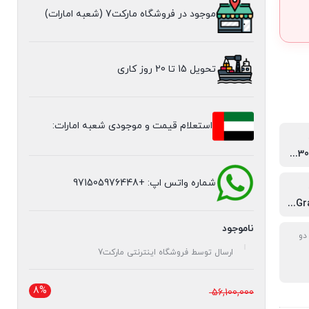
موجود در فروشگاه مارکت7 (شعبه امارات)
تحویل 15 تا 20 روز کاری
استعلام قیمت و موجودی شعبه امارات:
Core i5 7300U 2.6GHz
شماره واتس اپ: +971505976448
Intel UHD Graphics 620
ناموجود
دو
ارسال توسط فروشگاه اینترنتی مارکت7
8%
قیمت
56,100,000