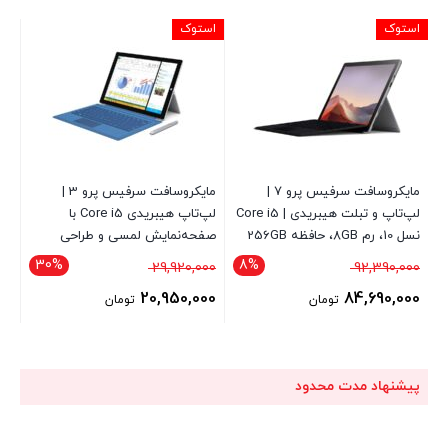
استوک
استوک
مایکروسافت سرفیس پرو 7 |
مایکروسافت سرفیس پرو 3 |
لپ‌تاپ و تبلت هیبریدی | Core i5
لپ‌تاپ هیبریدی Core i5 با
نسل 10، رم 8GB، حافظه 256GB
صفحه‌نمایش لمسی و طراحی
SSD
باریک + محافظ پشت
30%
8%
قیمت
قیمت
29,920,000
92,390,000
اصلی
اصلی
20,950,000
84,690,000
تومان
تومان
92,390,000 تومان
29,920,000 تومان
قیمت
قیمت
بود.
بود.
فعلی
فعلی
84,690,000 تومان
20,950,000 تومان
پیشنهاد مدت محدود
است.
است.