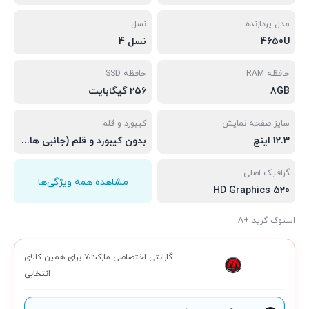
مدل پردازنده
نسل
4650U
نسل 4
حافظه RAM
حافظه SSD
8GB
256 گیگابایت
سایز صفحه نمایش
کیبورد و قلم
12.3 اینچ
بدون کیبورد و قلم (جانبی های اختصاصی اضافه کنید)
گرافیک اصلی
مشاهده همه ویژگی‌ها
HD Graphics 520
استوک گرید +A
گارانتی اختصاصی مارکت۷ برای همین کالای
انتخابی