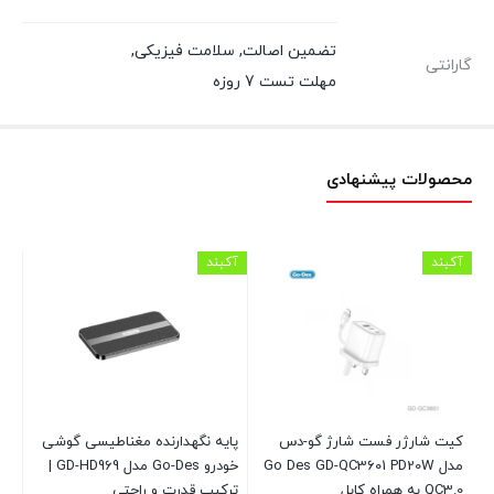
تضمین اصالت
,
سلامت فیزیکی
,
گارانتی
مهلت تست 7 روزه
محصولات پیشنهادی
آکبند
آکبند
آکب
Watc
کیت شارژر فست شارژ گو-دس
پایه نگهدارنده مغناطیسی گوشی
مدل Go Des GD-QC3601 PD20W
خودرو Go-Des مدل GD-HD969 |
QC3.0 به همراه کابل
ترکیب قدرت و راحتی
شارژ 3 آ