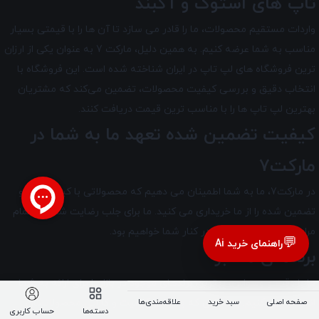
تاپ های استوک و آکبند
واردات مستقیم محصولات، ما را قادر می سازد تا آن ها را با قیمتی بسیار
مناسب به شما عرضه کنیم. به همین دلیل، مارکت 7 به عنوان یکی از ارزان
ترین فروشگاه های لپ تاپ در ایران شناخته شده است. این فروشگاه با
انتخاب دقیق و بررسی کیفیت محصولات، تضمین می‌کند که مشتریان
بهترین لپ تاپ ها را با مناسب ترین قیمت دریافت کنند.
کیفیت تضمین شده تعهد ما به شما در
مارکت7
در مارکت7
، ما به شما اطمینان می دهیم که محصولاتی با کیفیت بالا و
تضمین شده را از ما خریداری می کنید. ما برای جلب رضایت شما، در تمام
مراحل خرید و پس از آن، در کنار شما خواهیم بود.
💬
راهنمای خرید Ai
برندهای معتبر
ما با دقت و وسواس، بهترین برندهای موجود در بازار را برای ارائه به شما
صفحه اصلی
سبد خرید
علاقه‌مندی‌ها
انتخاب می کنیم. برندهایی که به خاطر کیفیت و کارایی محصولاتشان
دسته‌ها
حساب کاربری