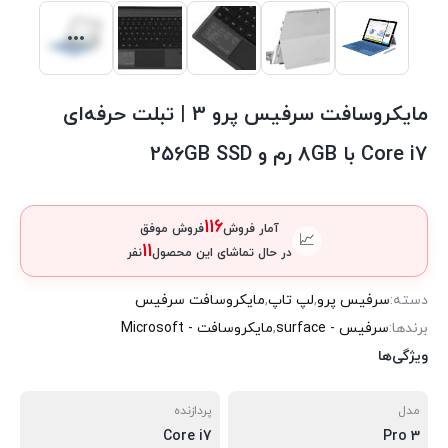
مایکروسافت سرفیس پرو 3 | تبلت حرفه‌ای
Core i7 با 8GB رم و 256GB SSD
116
آمار فروش
فروش موفق
📈
11
در حال تماشای این محصول
نفر
دسته:
سرفیس پرو
,
لپ تاپ
,
مایکروسافت سرفیس
برندها:
سرفیس - surface
,
مایکروسافت - Microsoft
ویژگی‌ها
مدل
پردازنده
Core i7
Pro 3