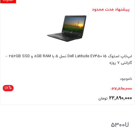
بود.
فعلی
پیشنهاد مدت محدود
21,790,000 تومان
است.
لپ‌تاپ استوک Dell Latitude E7450 i5 نسل 5 با 8GB RAM و 256GB SSD –
گارانتی 7 روزه
ناموجود
18%
قیمت
27,890,000
اصلی
22,890,000
تومان
27,890,000 تومان
قیمت
بود.
فعلی
22,890,000 تومان
5300U
است.