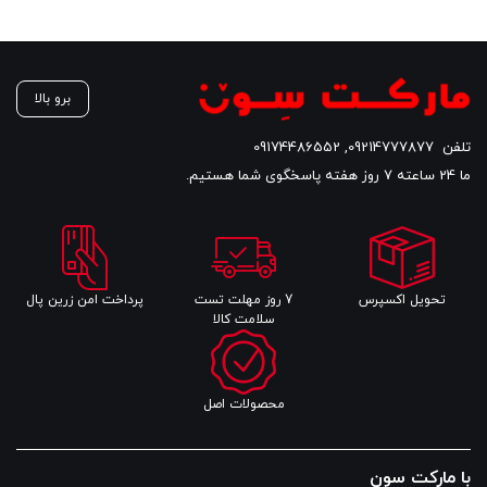
برو بالا
تلفن
09214777877
,
09174486552
ما 24 ساعته 7 روز هفته پاسخگوی شما هستیم.
تحویل اکسپرس
7 روز مهلت تست
پرداخت امن زرین پال
سلامت کالا
محصولات اصل
با مارکت سون