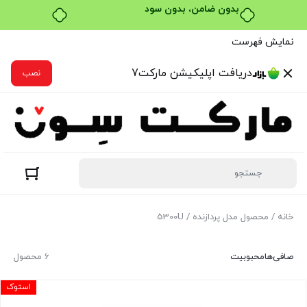
بدون ضامن، بدون سود
نمایش فهرست
دریافت اپلیکیشن مارکت7
نصب
خانه
/ محصول مدل پردازنده / 5300U
صافی‌ها
محبوبیت
6 محصول
استوک