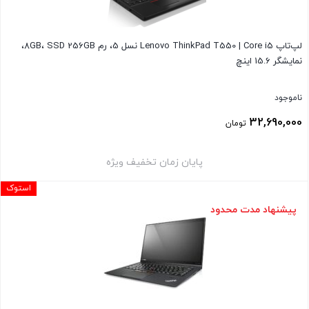
لپ‌تاپ Lenovo ThinkPad T550 | Core i5 نسل 5، رم 8GB، SSD 256GB،
نمایشگر 15.6 اینچ
ناموجود
32,690,000
تومان
پایان زمان تخفیف ویژه
استوک
پیشنهاد مدت محدود