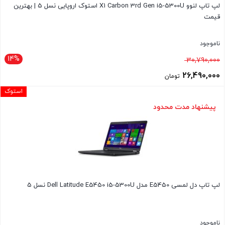
لپ تاپ لنوو X1 Carbon 3rd Gen i5-5300U استوک اروپایی نسل 5 | بهترین
قیمت
ناموجود
14%
قیمت
30,790,000
اصلی
26,490,000
تومان
30,790,000 تومان
قیمت
استوک
بود.
فعلی
پیشنهاد مدت محدود
26,490,000 تومان
است.
لپ تاپ دل لمسی E5450 مدل Dell Latitude E5450 i5-5300U نسل 5
ناموجود