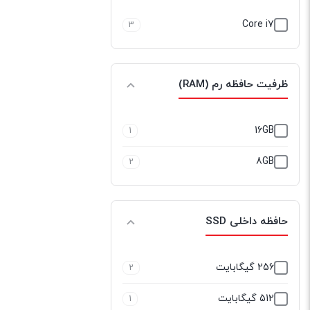
Core i7
3
ظرفیت حافظه رم (RAM)
16GB
1
8GB
2
حافظه داخلی SSD
256 گیگابایت
2
512 گیگابایت
1