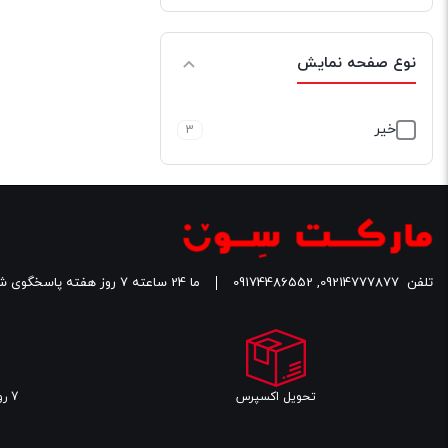
نوع صفحه نمایش
خیر
3
تلفن
09214777877
,
09174486552
ما 24 ساعته 7 روز هفته پاسخگوی شما هستیم.
تحویل اکسپرس
7 روز مهلت تست سلامت کالا