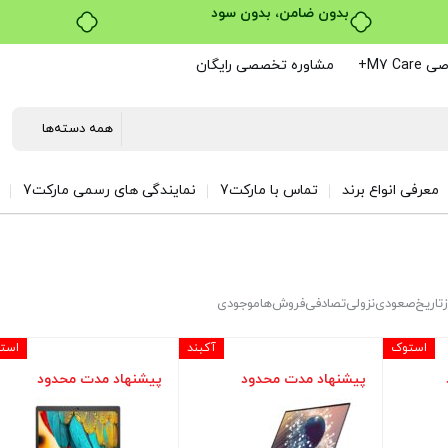
بدون ضامن، بدون سود
M7 C+
مشاوره تخصصی رایگان
معرفی انواع برند
تماس با مارکت7
نمایندگی های رسمی مارکت7
ز
تاریخ
صعودی
نزولی
تصادفی
فروش‌ها
موجودی
استوک
آکبند
است
پیشنهاد مدت محدود
پیشنهاد مدت محدود