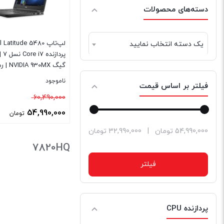
دسته‌های محصولات
یک دسته انتخاب نمایید
حافظه 256GB SSD
ناموجود
فیلتر بر اساس قیمت
قیمت
60,490,000
اصلی
54,990,000
تومان
قیمت
حداقل
حداکثر
54,990,000 تومان
|
32,990,000 تومان
بود.
فعلی
قیمت
قیمت
7820HQ
54,990,000 تومان
فیلتر
است.
پردازنده CPU