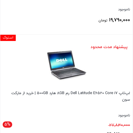
ناموجود
19,790,000
تومان
استوک
پیشنهاد مدت محدود
لپ‌تاپ Dell Latitude E6520 Core i7 رم 8GB هارد 500GB | خرید از مارکت
سون
ناموجود
5%
قیمت
27,830,000