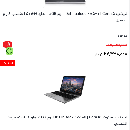
لپ‌تاپ Dell Latitude E5530 | Core i5 – رم 8GB – هارد 500GB | مناسب کار و
تحصیل
موجود
19%
قیمت
27,720,000
اصلی
22,330,000
تومان
27,720,000 تومان
قیمت
استوک
بود.
فعلی
22,330,000 تومان
است.
لپ تاپ استوک HP ProBook 4540s | Core i3، رم 4GB، هارد 500GB، قیمت
اقتصادی