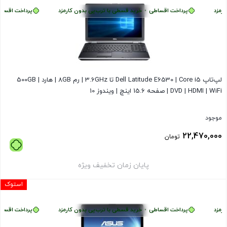
مزد
پرداخت اقساطی
•
خرید قسطی با ترب‌پی بدون کارمزد
پرداخت اقساطی
لپ‌تاپ Dell Latitude E6530 | Core i5 تا 3.6GHz | رم 8GB | هارد 500GB |
DVD | HDMI | WiFi | صفحه 15.6 اینچ | ویندوز 10
موجود
22,470,000
تومان
پایان زمان تخفیف ویژه
استوک
مزد
پرداخت اقساطی
•
خرید قسطی با ترب‌پی بدون کارمزد
پرداخت اقساطی