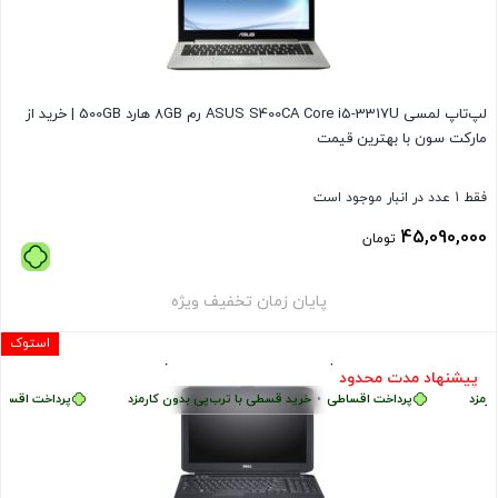
لپ‌تاپ لمسی ASUS S400CA Core i5-3317U رم 8GB هارد 500GB | خرید از
مارکت سون با بهترین قیمت
فقط 1 عدد در انبار موجود است
45,090,000
تومان
پایان زمان تخفیف ویژه
استوک
پیشنهاد مدت محدود
مزد
پرداخت اقساطی
•
خرید قسطی با ترب‌پی بدون کارمزد
پرداخت اقساطی