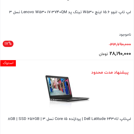
لپ تاپ لنوو 15.6 اینچ W530 تینک پد Lenovo W530 i7-3740QM نسل 3
ناموجود
17%
قیمت
33,790,000
اصلی
28,190,000
تومان
33,790,000 تومان
قیمت
استوک
بود.
فعلی
پیشنهاد مدت محدود
28,190,000 تومان
است.
لپ‌تاپ Dell Latitude 6430U | پردازنده Core i5 نسل 3 | 8GB | SSD 256GB