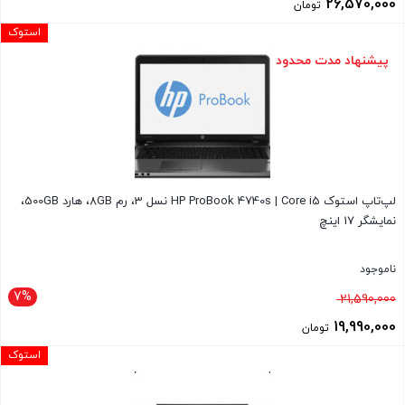
اصلی
26,570,000
تومان
27,830,000 تومان
قیمت
استوک
بود.
فعلی
پیشنهاد مدت محدود
26,570,000 تومان
است.
لپ‌تاپ استوک HP ProBook 4740s | Core i5 نسل 3، رم 8GB، هارد 500GB،
نمایشگر 17 اینچ
ناموجود
7%
قیمت
21,590,000
اصلی
19,990,000
تومان
21,590,000 تومان
قیمت
استوک
بود.
فعلی
19,990,000 تومان