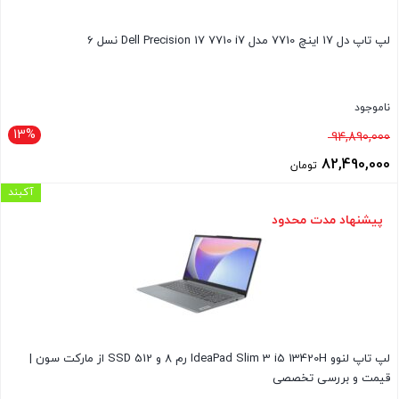
لپ تاپ دل 17 اینچ 7710 مدل Dell Precision 17 7710 i7 نسل 6
ناموجود
13%
قیمت
94,890,000
اصلی
82,490,000
تومان
94,890,000 تومان
قیمت
آکبند
بود.
فعلی
پیشنهاد مدت محدود
82,490,000 تومان
است.
لپ تاپ لنوو IdeaPad Slim 3 i5 13420H رم 8 و SSD 512 از مارکت سون |
قیمت و بررسی تخصصی