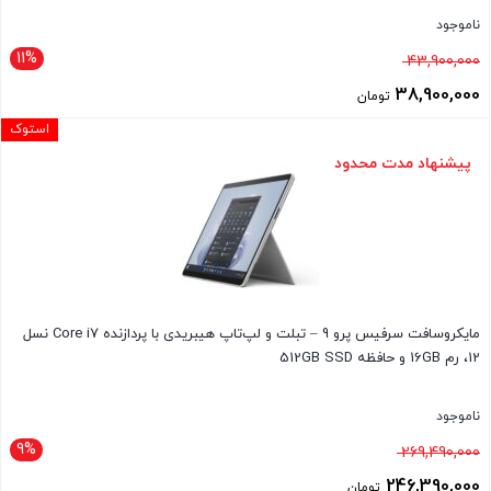
ناموجود
11%
قیمت
43,900,000
اصلی
38,900,000
تومان
43,900,000 تومان
قیمت
استوک
بود.
فعلی
پیشنهاد مدت محدود
38,900,000 تومان
است.
مایکروسافت سرفیس پرو 9 – تبلت و لپ‌تاپ هیبریدی با پردازنده Core i7 نسل
12، رم 16GB و حافظه 512GB SSD
ناموجود
9%
قیمت
269,490,000
اصلی
246,390,000
تومان