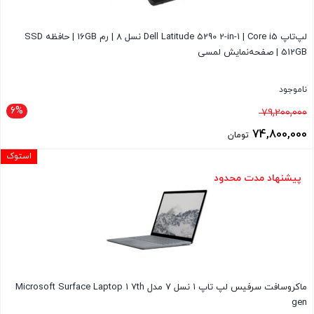
لپ‌تاپ Dell Latitude 5290 2-in-1 | Core i5 نسل 8 | رم 16GB | حافظه SSD
512GB | صفحه‌نمایش لمسی
ناموجود
6%
قیمت
79,200,000
اصلی
74,800,000
تومان
79,200,000 تومان
قیمت
استوک
بود.
فعلی
پیشنهاد مدت محدود
74,800,000 تومان
است.
ماکروسافت سرفیس لپ تاپ ۱ نسل ۷ مدل Microsoft Surface Laptop 1 7th
gen