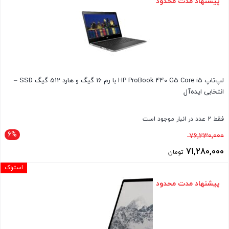
پیشنهاد مدت محدود
لپ‌تاپ HP ProBook 440 G5 Core i5 با رم 16 گیگ و هارد 512 گیگ SSD –
انتخابی ایده‌آل
فقط 2 عدد در انبار موجود است
6%
قیمت
76,230,000
اصلی
71,280,000
تومان
76,230,000 تومان
قیمت
استوک
بود.
فعلی
پیشنهاد مدت محدود
71,280,000 تومان
است.