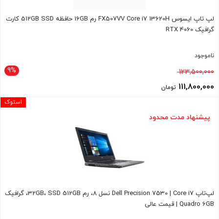
لپ تاپ ایسوس FX507VV Core i7 13620H رم 16GB حافظه 512GB SSD کارت
گرافیک RTX 4060
ناموجود
9%
قیمت
123,500,000
اصلی
111,800,000
تومان
123,500,000 تومان
قیمت
استوک
بود.
فعلی
پیشنهاد مدت محدود
111,800,000 تومان
است.
لپ‌تاپ Dell Precision 7530 | Core i7 نسل 8، رم 32GB، SSD 512GB، گرافیک
Quadro 6GB | قیمت عالی