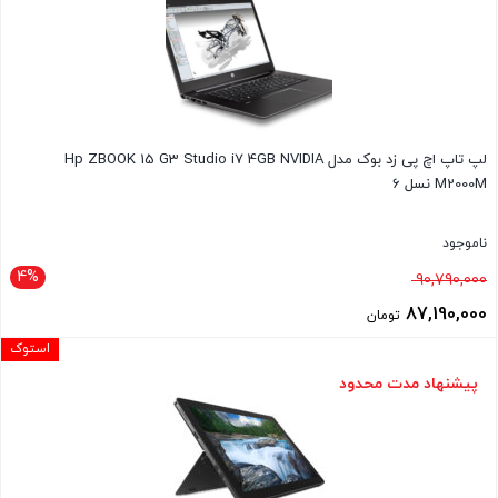
74,900,000 تومان
است.
لپ تاپ اچ پی زد بوک مدل Hp ZBOOK 15 G3 Studio i7 4GB NVIDIA
M2000M نسل 6
ناموجود
4%
قیمت
90,790,000
اصلی
87,190,000
تومان
90,790,000 تومان
قیمت
استوک
بود.
فعلی
پیشنهاد مدت محدود
87,190,000 تومان
است.