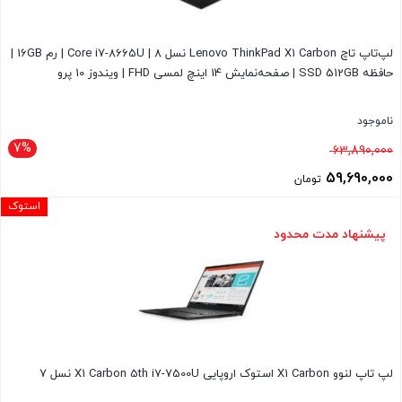
لپ‌تاپ تاچ Lenovo ThinkPad X1 Carbon نسل 8 | Core i7-8665U | رم 16GB |
حافظه SSD 512GB | صفحه‌نمایش 14 اینچ لمسی FHD | ویندوز 10 پرو
ناموجود
7%
قیمت
63,890,000
اصلی
59,690,000
تومان
63,890,000 تومان
قیمت
استوک
بود.
فعلی
پیشنهاد مدت محدود
59,690,000 تومان
است.
لپ تاپ لنوو X1 Carbon استوک اروپایی X1 Carbon 5th i7-7500U نسل 7