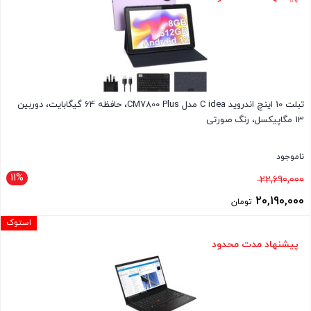
50,190,000 تومان
است.
تبلت 10 اینچ اندروید C idea مدل CM7800 Plus، حافظه 64 گیگابایت، دوربین
13 مگاپیکسل، رنگ صورتی
ناموجود
11%
قیمت
22,690,000
اصلی
20,190,000
تومان
22,690,000 تومان
قیمت
استوک
بود.
فعلی
پیشنهاد مدت محدود
20,190,000 تومان
است.