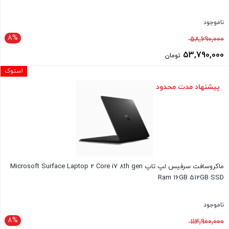
ناموجود
8%
قیمت
58,690,000
اصلی
53,790,000
تومان
58,690,000 تومان
قیمت
استوک
بود.
فعلی
پیشنهاد مدت محدود
53,790,000 تومان
است.
ماکروسافت سرفیس لپ تاپ Microsoft Surface Laptop 2 Core i7 8th gen
Ram 16GB 512GB SSD
ناموجود
8%
قیمت
114,900,000