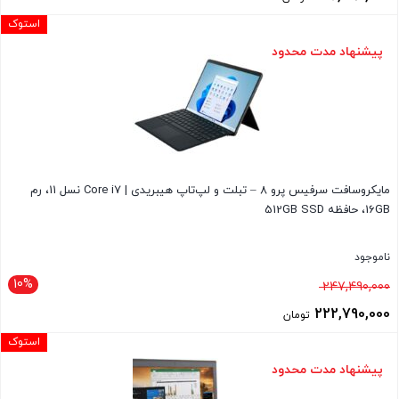
269,490,000 تومان
قیمت
استوک
بود.
فعلی
پیشنهاد مدت محدود
246,390,000 تومان
است.
مایکروسافت سرفیس پرو 8 – تبلت و لپ‌تاپ هیبریدی | Core i7 نسل 11، رم
16GB، حافظه 512GB SSD
ناموجود
10%
قیمت
247,490,000
اصلی
222,790,000
تومان
247,490,000 تومان
قیمت
استوک
بود.
فعلی
پیشنهاد مدت محدود
222,790,000 تومان