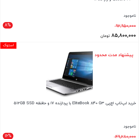
ناموجود
8%
قیمت
92,950,000
اصلی
85,800,000
تومان
92,950,000 تومان
قیمت
استوک
بود.
فعلی
پیشنهاد مدت محدود
85,800,000 تومان
است.
خرید لپ‌تاپ اچ‌پی EliteBook 840 G3 با پردازنده i7 و حافظه 512GB SSD
ناموجود
16%
قیمت
49,280,000