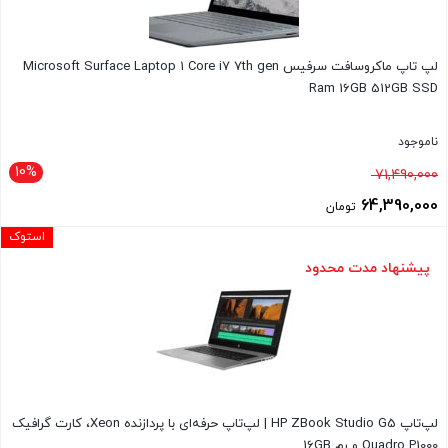
لپ تاپ ماکروسافت سرفیس Microsoft Surface Laptop 1 Core i7 7th gen
Ram 16GB 512GB SSD
ناموجود
10%
قیمت
71,490,000
اصلی
64,390,000
تومان
71,490,000 تومان
قیمت
استوک
بود.
فعلی
پیشنهاد مدت محدود
64,390,000 تومان
است.
لپ‌تاپ HP ZBook Studio G5 | لپ‌تاپ حرفه‌ای با پردازنده Xeon، کارت گرافیک
Quadro P1000 و رم 16GB