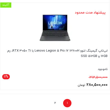
92,390,000 تومان
قیمت
آکبند
بود.
فعلی
پیشنهاد مدت محدود
84,690,000 تومان
است.
لپ‌تاپ گیمینگ لنوو Lenovo Legion 5 Pro i7 12700H با RTX 3050 Ti، رم
16GB و SSD 512GB
ناموجود
11%
قیمت
313,500,000
اصلی
280,500,000
تومان
313,500,000 تومان
قیمت
بود.
فعلی
2
1
280,500,000 تومان