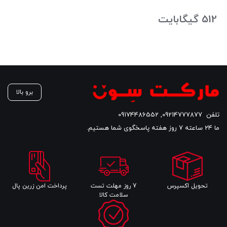
است.
512 گیگابایت
برو بالا
تلفن
09214777877
,
09174486552
ما 24 ساعته 7 روز هفته پاسخگوی شما هستیم.
تحویل اکسپرس
7 روز مهلت تست
پرداخت امن زرین پال
سلامت کالا