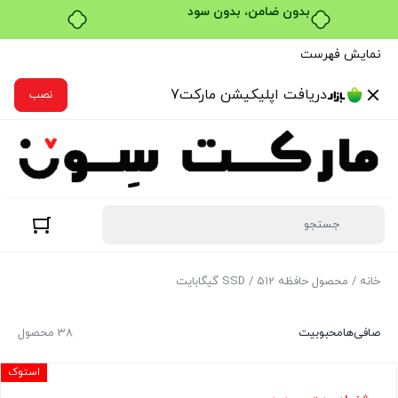
بدون ضامن، بدون سود
نمایش فهرست
دریافت اپلیکیشن مارکت7
نصب
خانه
/ محصول حافظه SSD / 512 گیگابایت
صافی‌ها
محبوبیت
38 محصول
استوک