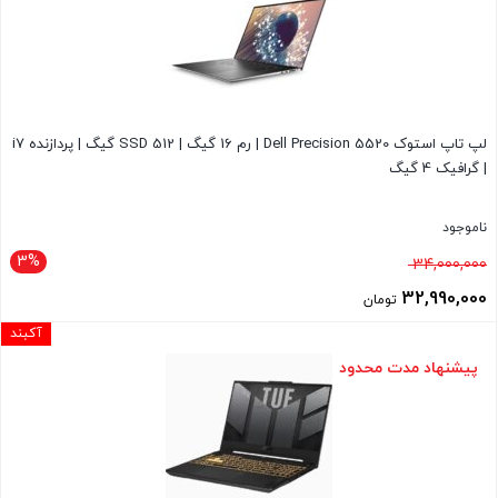
است.
لپ تاپ استوک Dell Precision 5520 | رم 16 گیگ | SSD 512 گیگ | پردازنده i7
| گرافیک 4 گیگ
ناموجود
3%
قیمت
34,000,000
اصلی
32,990,000
تومان
34,000,000 تومان
قیمت
آکبند
بود.
فعلی
پیشنهاد مدت محدود
32,990,000 تومان
است.