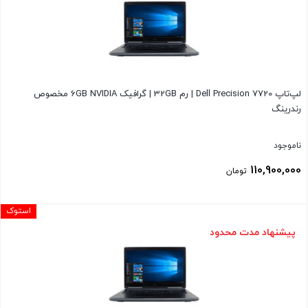
103,990,000 تومان
است.
لپ‌تاپ Dell Precision 7720 | رم 32GB | گرافیک 6GB NVIDIA مخصوص
رندرینگ
ناموجود
110,900,000
تومان
استوک
پیشنهاد مدت محدود