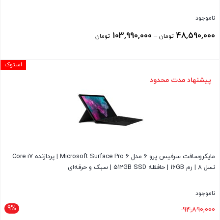
ناموجود
محدوده
103,990,000
48,590,000
–
تومان
تومان
قیمت:
48,590,000 تومان
استوک
تا
پیشنهاد مدت محدود
103,990,000 تومان
مایکروسافت سرفیس پرو 6 مدل Microsoft Surface Pro 6 | پردازنده Core i7
نسل 8 | رم 16GB | حافظه 512GB SSD | سبک و حرفه‌ای
ناموجود
9%
قیمت
94,890,000