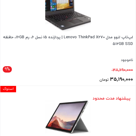
است.
لپ‌تاپ لنوو مدل Lenovo ThinkPad X270 | پردازنده i5 نسل 6، رم 16GB، حافظه
512GB SSD
ناموجود
9%
قیمت
38,690,000
اصلی
35,190,000
تومان
38,690,000 تومان
قیمت
استوک
بود.
فعلی
پیشنهاد مدت محدود
35,190,000 تومان
است.