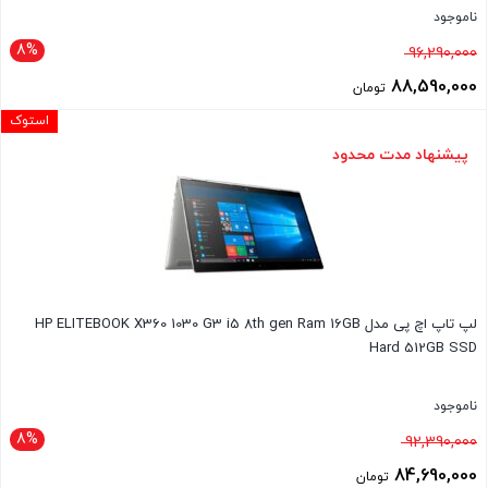
ناموجود
8%
قیمت
96,290,000
اصلی
88,590,000
تومان
96,290,000 تومان
قیمت
استوک
بود.
فعلی
پیشنهاد مدت محدود
88,590,000 تومان
است.
لپ تاپ اچ پی مدل HP ELITEBOOK X360 1030 G3 i5 8th gen Ram 16GB
Hard 512GB SSD
ناموجود
8%
قیمت
92,390,000
اصلی
84,690,000
تومان