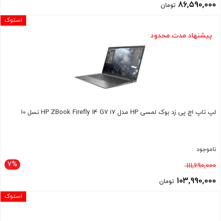
اصلی
86,590,000
تومان
94,890,000 تومان
قیمت
استوک
بود.
فعلی
پیشنهاد مدت محدود
86,590,000 تومان
است.
لپ تاپ اچ پی زد بوک لمسی HP مدل HP ZBook Firefly 14 G7 i7 نسل 10
ناموجود
7%
قیمت
111,690,000
اصلی
103,990,000
تومان
111,690,000 تومان
قیمت
استوک
بود.
فعلی