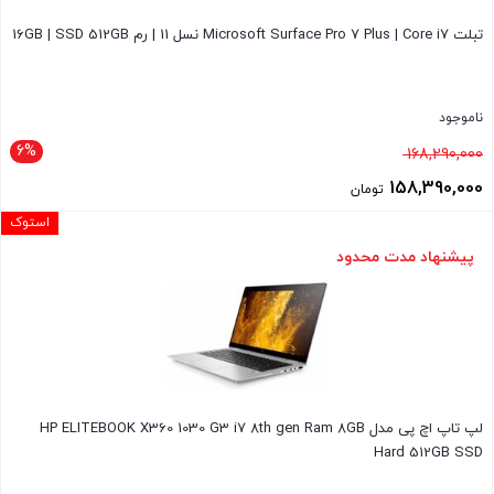
تبلت Microsoft Surface Pro 7 Plus | Core i7 نسل 11 | رم 16GB | SSD 512GB
ناموجود
6%
قیمت
168,290,000
اصلی
158,390,000
تومان
168,290,000 تومان
قیمت
استوک
بود.
فعلی
پیشنهاد مدت محدود
158,390,000 تومان
است.
لپ تاپ اچ پی مدل HP ELITEBOOK X360 1030 G3 i7 8th gen Ram 8GB
Hard 512GB SSD