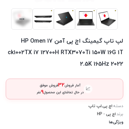
لپ تاپ گیمینگ اچ پی آمن HP Omen 17
ck1002TX i7 12700H RTX3070Ti 150W 16G 1T
2.5K 165Hz 2022
32
آمار فروش
فروش موفق
📈
9
در حال تماشای این محصول
نفر
دسته:
اچ پی
,
لپ تاپ
برند:
اچ پی - HP
ویژگی‌ها