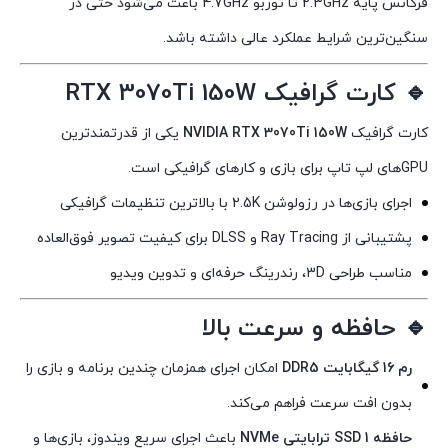
فرکانس پایه 2.3GHz تا توربو 4.7GHz باعث می‌شود حتی در
سنگین‌ترین شرایط عملکرد عالی داشته باشد.
🔹 کارت گرافیک RTX 3070Ti 150W
کارت گرافیک
NVIDIA RTX 3070Ti 150W
یکی از قدرتمندترین
GPUهای لپ تاپ برای بازی و کارهای گرافیکی است.
اجرای بازی‌ها در رزولوشن 2.5K با بالاترین تنظیمات گرافیکی
پشتیبانی از Ray Tracing و DLSS برای کیفیت تصویر فوق‌العاده
مناسب طراحی 3D، رندرینگ حرفه‌ای و تدوین ویدیو
🔹 حافظه و سرعت بالا
رم 16 گیگابایت DDR5
امکان اجرای همزمان چندین برنامه و بازی را
بدون افت سرعت فراهم می‌کند.
حافظه SSD 1 ترابایتی NVMe
باعث اجرای سریع ویندوز، بازی‌ها و