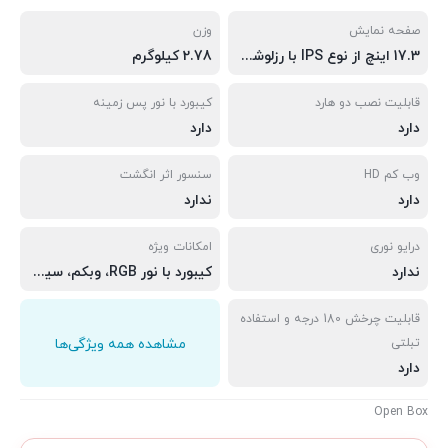
صفحه نمایش
وزن
17.3 اینچ از نوع IPS با رزلوشن 2.5K، نرخ نوسازی 165 هرتز، روشنایی 350nits، عمق رنگ 0 sRGB، و G-Sync adaptive و DC diming و گواهینامه TuV برای نور آبی کم
2.78 کیلوگرم
قابلیت نصب دو هارد
کیبورد با نور پس زمینه
دارد
دارد
وب کم HD
سنسور اثر انگشت
دارد
ندارد
درایو نوری
امکانات ویژه
ندارد
کیبورد با نور RGB، وبکم، سیستم خنک کاری OMEN Tempest Cooling technology حامل مایع ، پورت تاندربالت 4
قابلیت چرخش 180 درجه و استفاده
تبلتی
مشاهده همه ویژگی‌ها
دارد
Open Box