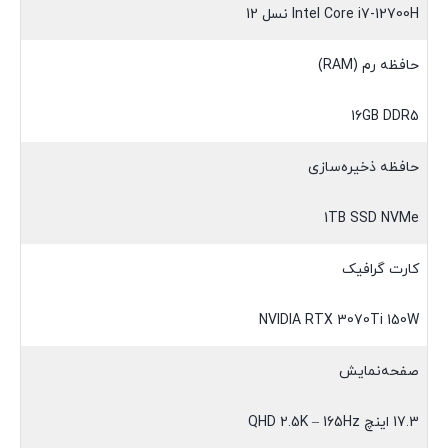
Intel Core i7-12700H نسل 12
حافظه رم (RAM)
16GB DDR5
حافظه ذخیره‌سازی
1TB SSD NVMe
کارت گرافیک
NVIDIA RTX 3070Ti 150W
صفحه‌نمایش
17.3 اینچ QHD 2.5K – 165Hz