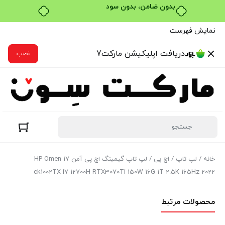
خرید قسطی با ترب‌پی
نمایش فهرست
دریافت اپلیکیشن مارکت7
نصب
خانه
/
لپ تاپ
/
اچ پی
/ لپ تاپ گیمینگ اچ پی آمن HP Omen 17
ck1002TX i7 12700H RTX3070Ti 150W 16G 1T 2.5K 165Hz 2022
محصولات مرتبط