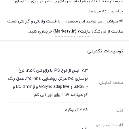
سیستم خنک‌کننده پیشرفته
، تجربه‌ای بی‌نظیر در بازی و کارهای
حرفه‌ای ارائه می‌دهد.
📢 هم‌اکنون می‌توانید این محصول را با
قیمت رقابتی و گارانتی تست
سلامت
از فروشگاه
مارکت7
(
Market7.ir
)
خریداری کنید.
توضیحات تکمیلی
17.3 اینچ از نوع IPS با رزلوشن 2.5K، نرخ
نوسازی 165 هرتز، روشنایی 350nits، عمق رنگ
صفحه نمایش
0 sRGB، و G-Sync adaptive و DC diming و
گواهینامه TuV برای نور آبی کم
وزن
2.78 کیلوگرم
قابلیت نصب دو