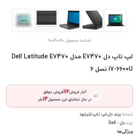
شناسه محصول:
70040040
لپ تاپ دل E7470 مدل Dell Latitude E7470
i7-6600U نسل 6
116
آمار فروش
فروش موفق
📈
14
در حال تماشای این محصول
نفر
دسته:
برند دل
,
لپ تاپ
,
لتیتود
برند:
دل - Dell
ویژگی‌ها