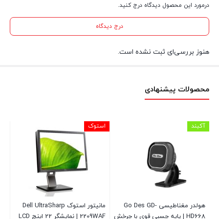
درمورد این محصول دیدگاه درج کنید.
درج دیدگاه
هنوز بررسی‌ای ثبت نشده است.
محصولات پیشنهادی
آکبند
استوک
آکب
ودرو Go-
هولدر مغناطیسی Go Des GD-
مانیتور استوک Dell UltraSharp
پای
HD668 | پایه چسبی قوی با چرخش
2209WAF | نمایشگر 22 اینچ LCD