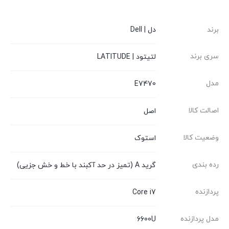
برند
دل | Dell
سری برند
لتیتود | LATITUDE
مدل
E7470
اصالت کالا
اصل
وضعیت کالا
استوک
رده بندی
گرید A (تمیز در حد آکبند با خط و خش جزیی)
پردازنده
Core i7
مدل پردازنده
6600U