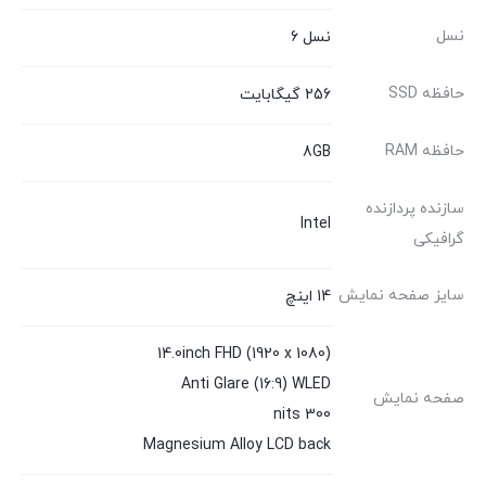
نسل
نسل 6
حافظه SSD
256 گیگابایت
حافظه RAM
8GB
سازنده پردازنده
Intel
گرافیکی
سایز صفحه نمایش
14 اینچ
14.0inch FHD (1920 x 1080)
Anti Glare (16:9) WLED
صفحه نمایش
300 nits
Magnesium Alloy LCD back