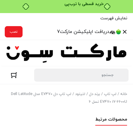
خرید قسطی با ترب‌پی
نمایش فهرست
دریافت اپلیکیشن مارکت7
نصب
خانه
/
لپ تاپ
/
برند دل
/
لتیتود
/ لپ تاپ دل E7470 مدل Dell Latitude
E7470 i7-6600U نسل 6
محصولات مرتبط