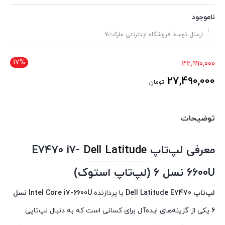
ناموجود
ارسال توسط فروشگاه اینترنتی مارکت7
17%
قیمت
32,990,000
اصلی
27,490,000
تومان
32,990,000 تومان
قیمت
بود.
فعلی
توضیحات
27,490,000 تومان
است.
معرفی لپ‌تاپ
Dell Latitude
E7470 i7-
6600U نسل 6
(لپ‌تاپ استوک)
لپ‌تاپ Dell Latitude E7470
با پردازنده
Intel Core i7-6600U نسل
6
یکی از گزینه‌های ایده‌آل برای کسانی است که به دنبال لپ‌تاپی