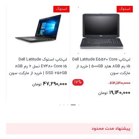
استوک
استوک
اس
لپ‌تاپ Dell Latitude E5520 Core
لپ‌تاپ استوک Dell Latitude
i5 رم 8GB هارد 500GB | خرید از
E7480 Core i5 نسل 6 رم 8GB
مارکت سون
SSD 256GB | خرید از مارکت سون
SD
17%
قیمت
00
23,130,000
47,290,000
تومان
اصلی
00
19,140,000
تومان
23,130,000 تومان
قیمت
قی
بود.
فعلی
فع
19,140,000 تومان
است.
اس
پیشنهاد مدت محدود