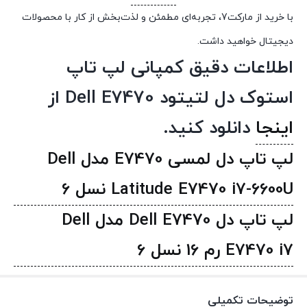
با خرید از مارکت7، تجربه‌ای مطمئن و لذت‌بخش از کار با محصولات
دیجیتال خواهید داشت.
اطلاعات دقیق کمپانی لپ تاپ
استوک دل لتیتود Dell E7470 از
اینجا
دانلود کنید.
لپ تاپ دل لمسی E7470 مدل Dell
Latitude E7470 i7-6600U نسل 6
لپ تاپ دل Dell E7470 مدل Dell
E7470 i7 رم 16 نسل 6
توضیحات تکمیلی