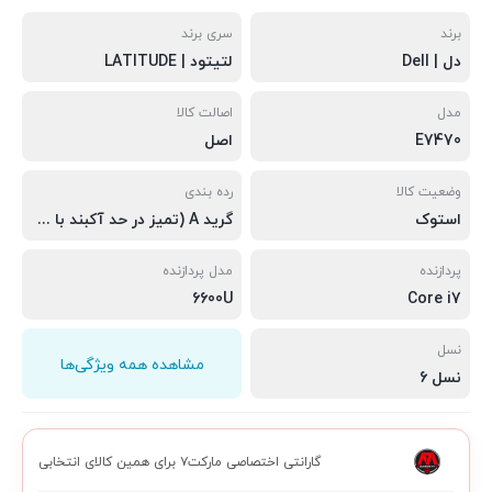
برند
سری برند
دل | Dell
لتیتود | LATITUDE
مدل
اصالت کالا
E7470
اصل
وضعیت کالا
رده بندی
استوک
گرید A (تمیز در حد آکبند با خط و خش جزیی)
پردازنده
مدل پردازنده
6600U
Core i7
نسل
مشاهده همه ویژگی‌ها
نسل 6
گارانتی اختصاصی مارکت۷ برای همین کالای انتخابی