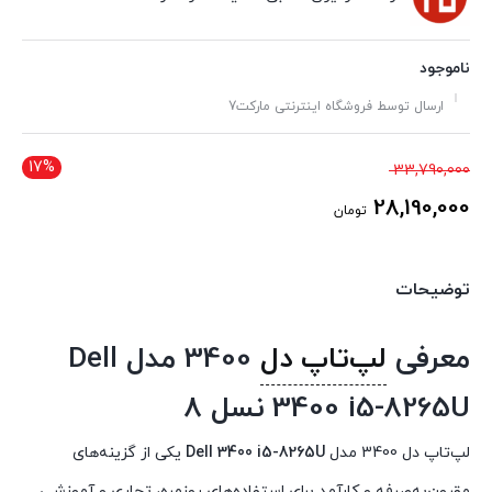
ناموجود
ارسال توسط فروشگاه اینترنتی مارکت7
17%
قیمت
33,790,000
اصلی
28,190,000
تومان
33,790,000 تومان
قیمت
بود.
فعلی
توضیحات
28,190,000 تومان
است.
معرفی
لپ‌تاپ دل
3400 مدل Dell
3400 i5-8265U نسل 8
لپ‌تاپ دل 3400 مدل
Dell 3400 i5-8265U
یکی از گزینه‌های
مقرون‌به‌صرفه و کارآمد برای استفاده‌های روزمره، تجاری و آموزشی