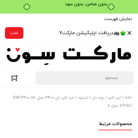
خرید قسطی با ترب‌پی
نمایش فهرست
دریافت اپلیکیشن مارکت7
نصب
خانه
/
لپ تاپ
/
برند دل
/
لتیتود
/ لپ تاپ دل 3400 مدل Dell 3400 i5-
8265U نسل 8
محصولات مرتبط