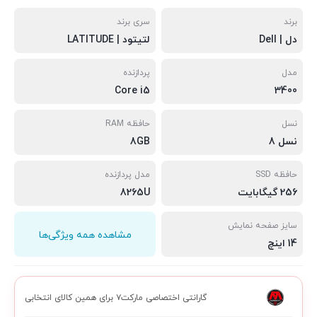
برند
سری برند
دل | Dell
لتیتود | LATITUDE
مدل
پردازنده
Core i5
3400
نسل
حافظه RAM
نسل 8
8GB
حافظه SSD
مدل پردازنده
256 گیگابایت
8265U
سایز صفحه نمایش
مشاهده همه ویژگی‌ها
14 اینچ
گارانتی اختصاصی مارکت۷ برای همین کالای انتخابی