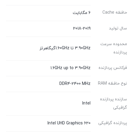
حافظه Cache
6 مگابایت
سال تولید
2018-2019
محدوده سرعت
‎3.90GHz تا ‎1.60GHzگیگاهرتز
پردازنده
فرکانس پردازنده
‎1.6GHz up to ‎3.90GHz
نوع حافظه RAM
DDR4-2400 MHz
سازنده پردازنده
Intel
گرافیکی
پردازنده گرافیکی
Intel UHD Graphics 620