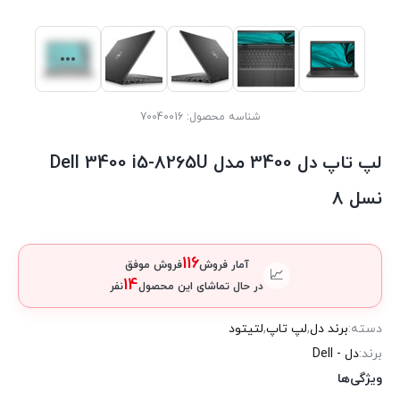
شناسه محصول:
70040016
لپ تاپ دل 3400 مدل Dell 3400 i5-8265U
نسل 8
116
آمار فروش
فروش موفق
📈
14
در حال تماشای این محصول
نفر
دسته:
برند دل
,
لپ تاپ
,
لتیتود
برند:
دل - Dell
ویژگی‌ها