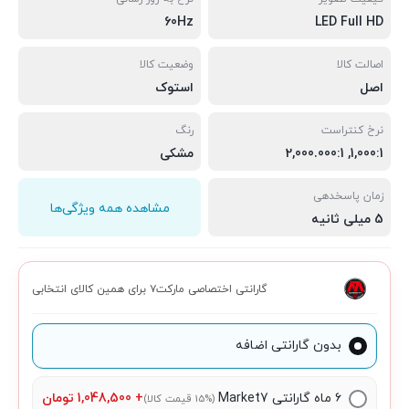
60Hz
LED Full HD
اصالت کالا
وضعیت کالا
اصل
استوک
نرخ کنتراست
رنگ
1,000:1, 2,000.000:1
مشکی
زمان پاسخدهی
مشاهده همه ویژگی‌ها
5 میلی ثانیه
گارانتی اختصاصی مارکت۷ برای همین کالای انتخابی
بدون گارانتی اضافه
۶ ماه گارانتی Market7
+
1,048,500
تومان
(15% قیمت کالا)