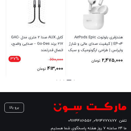
هندزفری بلوتوث AirPods Epic
کابل AUX صدا 2 متری مدل GAC-
EP-04 | کیفیت صدای عالی و شارژ
217 برند Go-Des – صدایی واضح،
وایرلس | طراحی ارگونومیک و سبک
اتصال قدرتمند
صدا
مق
37%
قیمت
00
660,000
2,475,000
تومان
اصلی
00
413,000
تومان
660,000 تومان
قیمت
قی
بود.
فعلی
فع
413,000 تومان
است.
اس
برو بالا
تلفن
09214777877
,
09174486552
ما 24 ساعته 7 روز هفته پاسخگوی شما هستیم.