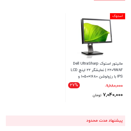
استوک
مانیتور استوک Dell UltraSharp
2209WAF | نمایشگر 22 اینچ LCD
IPS با رزولوشن 1680×1050 و
پورت‌های VGA و DVI
27%
قیمت
9,680,000
اصلی
7,040,000
تومان
9,680,000 تومان
قیمت
بود.
فعلی
7,040,000 تومان
پیشنهاد مدت محدود
است.