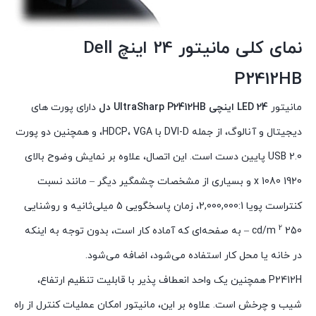
نمای کلی مانیتور 24 اینچ Dell
P2412HB
مانیتور
LED 24 اینچی UltraSharp P2412HB دل
دارای پورت های
دیجیتال و آنالوگ، از جمله DVI-D با HDCP، VGA، و همچنین دو پورت
USB 2.0 پایین دست است. این اتصال، علاوه بر نمایش وضوح بالای
1920 x 1080 و بسیاری از مشخصات چشمگیر دیگر – مانند نسبت
کنتراست پویا 2,000,000:1، زمان پاسخگویی 5 میلی‌ثانیه و روشنایی
2
250 cd/m
– به صفحه‌ای که آماده کار است، بدون توجه به اینکه
در خانه یا محل کار استفاده می‌شود، اضافه می‌شود.
P2412H همچنین یک واحد انعطاف پذیر با قابلیت تنظیم ارتفاع،
شیب و چرخش است. علاوه بر این، مانیتور امکان عملیات کنترل از راه