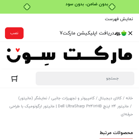
خرید قسطی با ترب‌پی
نمایش فهرست
دریافت اپلیکیشن مارکت7
نصب
خانه
/
کالای دیجیتال
/
کامپیوتر و تجهیزات جانبی
/
نمایشگر (مانیتور)
/ مانیتور 24 اینچ Dell UltraSharp P2412HB | مانیتور ارگونومیک با طراحی
حرفه‌ای
محصولات مرتبط