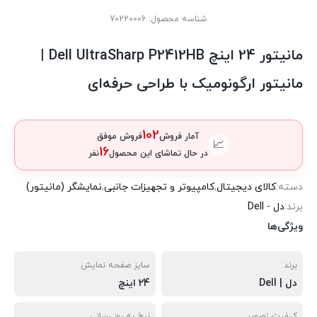
شناسه محصول:
70220006
مانیتور 24 اینچ Dell UltraSharp P2412HB |
مانیتور ارگونومیک با طراحی حرفه‌ای
102
آمار فروش
فروش موفق
📈
16
در حال تماشای این محصول
نفر
دسته:
کالای دیجیتال
,
کامپیوتر و تجهیزات جانبی
,
نمایشگر (مانیتور)
برند:
دل - Dell
ویژگی‌ها
برند
سایز صفحه نمایش
دل | Dell
24 اینچ
کیفیت تصویر
نرخ به روز رسانی