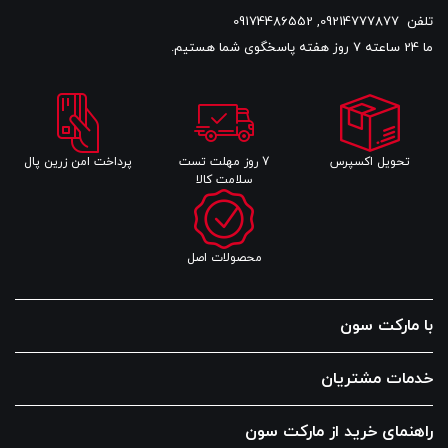
تلفن
09214777877
,
09174486552
ما 24 ساعته 7 روز هفته پاسخگوی شما هستیم.
تحویل اکسپرس
7 روز مهلت تست
پرداخت امن زرین پال
سلامت کالا
محصولات اصل
با مارکت سون
خدمات مشتریان
راهنمای خرید از مارکت سون