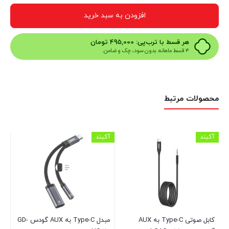
افزودن به سبد خرید
هر قسط با ترب‌پی:
495,000
تومان
۴ قسط ماهانه. بدون سود، چک و ضامن.
محصولات مرتبط
آکبند
آکبند
آکب
کابل صوتی Type-C به AUX
مبدل Type-C به AUX گودس GD-