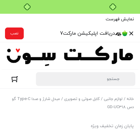
خرید قسطی با ترب‌پی
نمایش فهرست
دریافت اپلیکیشن مارکت7
نصب
خانه
/
لوازم جانبی
/
کابل صوتی و تصویری
/ مبدل شارژ و صدا Type-C گو
دس GD-UC318
پایان زمان تخفیف ویژه