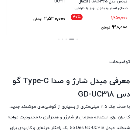
گودس مدل GAC-365 | انتقال
UC312
صدای استریو بدون نویز با طراحی
کیف
مقاوم
40%
قیمت
00
1,650,000
2,530,000
تومان
اصلی
00
990,000
تومان
1,650,000 تومان
قیمت
قی
بود.
فعلی
فع
990,000 تومان
است.
توضیحات
اس
معرفی مبدل شارژ و صدا Type-C گو
دس GD-UC318
با حذف جک 3.5 میلی‌متری از بسیاری از گوشی‌های هوشمند جدید،
کاربران برای استفاده همزمان از شارژر و هندزفری با محدودیت مواجه
شده‌اند. مبدل Go Des GD-UC318 یک راهکار حرفه‌ای و کاربردی برای