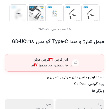
شناسه محصول:
71030010
مبدل شارژ و صدا Type-C گو دس GD-UC318
32
آمار فروش
فروش موفق
📈
17
در حال تماشای این محصول
نفر
دسته:
لوازم جانبی
,
کابل صوتی و تصویری
برند:
گودس | Go-Des
ویژگی‌ها
برند
مدل