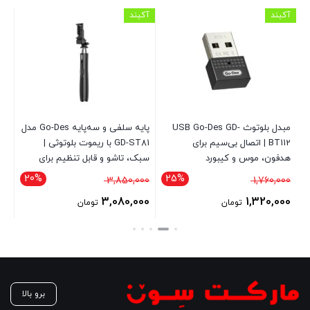
آکبند
آکبند
آکب
GO-D
مبدل بلوتوث USB Go-Des GD-
پایه سلفی و سه‌پایه Go-Des مدل
BT112 | اتصال بی‌سیم برای
GD-ST81 با ریموت بلوتوثی |
هدفون، موس و کیبورد
سبک، تاشو و قابل تنظیم برای
موبایل و دوربین
انت
20%
25%
قیمت
قیمت
3,850,000
1,760,000
00
اصلی
اصلی
3,080,000
1,320,000
تومان
تومان
1,760,000 تومان
3,850,000 تومان
قیمت
قیمت
بود.
بود.
فعلی
فعلی
1,320,000 تومان
3,080,000 تومان
است.
است.
برو بالا