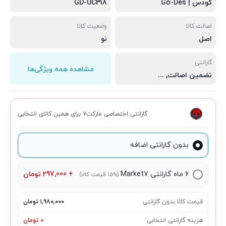
گودس | Go-Des
GD-UC318
اصالت کالا
وضعیت کالا
اصل
نو
گارانتی
مشاهده همه ویژگی‌ها
تضمین اصالت
,
سلامت فیزیکی
,
مهلت تست 7 روزه
گارانتی اختصاصی مارکت۷ برای همین کالای انتخابی
بدون گارانتی اضافه
۶ ماه گارانتی Market7
+
297,000
تومان
(15% قیمت کالا)
قیمت کالا بدون گارانتی
۱٬۹۸۰٬۰۰۰ تومان
هزینه گارانتی انتخابی
۰ تومان