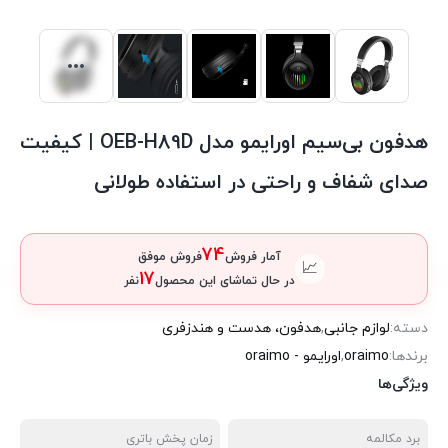
هدفون بی‌سیم اورایمو مدل OEB-H89D | کیفیت
صدای شفاف و راحتی در استفاده طولانی
74
آمار فروش
فروش موفق
📈
17
در حال تماشای این محصول
نفر
دسته:
لوازم جانبی
,
هدفون، هدست و هندزفری
برندها:
oraimo
,
اورایمو - oraimo
ویژگی‌ها
برد مکالمه
زمان پخش باتری