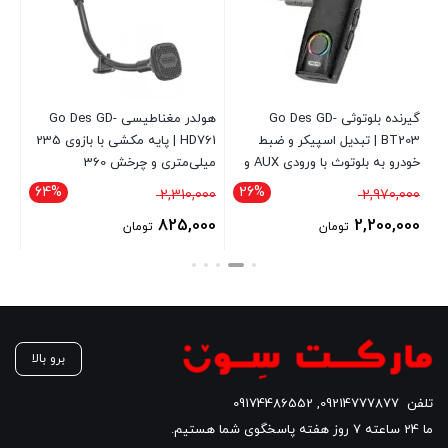
گیرنده بلوتوثی Go Des GD-
هولدر مغناطیسی Go Des GD-
من و
BT203 | تبدیل اسپیکر و ضبط
HD761 | پایه مکشی با بازوی 235
خودرو به بلوتوث با ورودی AUX و
میلی‌متری و چرخش 360
815
بلوتوث 5.3
64%
26%
قیمت
قیمت
00
2,310,000
2,970,000
اصلی
اصلی
00
825,000
2,200,000
تومان
تومان
2,970,000 تومان
2,310,000 تومان
قیمت
قیمت
قی
بود.
بود.
فعلی
فعلی
فع
2,200,000 تومان
825,000 تومان
است.
است.
اس
برو بالا
تلفن
09214777877
,
09174486552
ما 24 ساعته 7 روز هفته پاسخگوی شما هستیم.