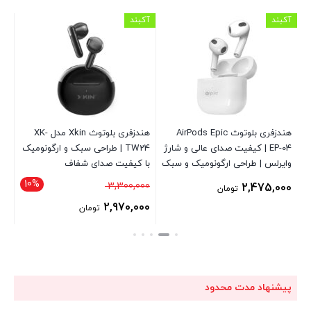
آکبند
آکبند
آکب
هندزفری بلوتوث AirPods Epic
هندزفری بلوتوث Xkin مدل XK-
ت
EP-04 | کیفیت صدای عالی و شارژ
TW24 | طراحی سبک و ارگونومیک
وایرلس | طراحی ارگونومیک و سبک
با کیفیت صدای شفاف
می
10%
قیمت
00
3,300,000
2,475,000
تومان
اصلی
00
2,970,000
تومان
3,300,000 تومان
قیمت
قی
بود.
فعلی
فع
2,970,000 تومان
است.
اس
پیشنهاد مدت محدود