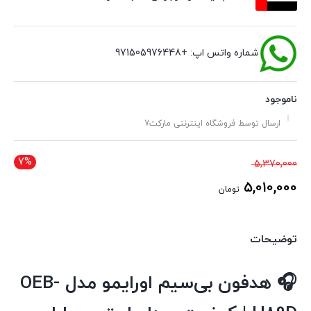
شماره واتس اپ: +971505976448
ناموجود
ارسال توسط فروشگاه اینترنتی مارکت7
7%
قیمت
5,370,000
اصلی
5,010,000
تومان
5,370,000 تومان
قیمت
بود.
فعلی
توضیحات
5,010,000 تومان
است.
🎧
هدفون بی‌سیم اورایمو مدل OEB-