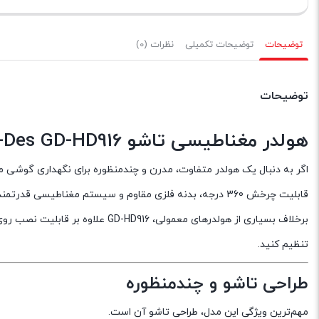
فعلی
فعلی
825,000 تومان
990,000 تومان
است.
است.
توضیحات
توضیحات تکمیلی
نظرات (0)
توضیحات
هولدر مغناطیسی تاشو Go-Des GD-HD916؛ انعطاف‌پذیری و قدرت در یک طراحی مدرن
اگر به دنبال یک هولدر متفاوت، مدرن و چندمنظوره برای نگهداری گوشی 
قابلیت چرخش 360 درجه، بدنه فلزی مقاوم و سیستم مغناطیسی قدرتمند، تجربه‌ای حرفه‌ای و راحت را در اختیار کاربران قرار می‌دهد.
برخلاف بسیاری از هولدرهای معمو
تنظیم کنید.
طراحی تاشو و چندمنظوره
مهم‌ترین ویژگی این مدل، طراحی تاشو آن است.