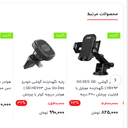
محصولات مرتبط
آکبند
آکبند
آکبند
هولدر گوشی GO-DES GD-
پایه نگهدارنده گوشی خودرو
هولدر مغ
G-
HD693 | نگهدارنده موبایل با
Go-Des مدل GD-HD763 |
دس مدل Go-Des GD-HD609
قابلیت چرخش 360 درجه
هولدر دریچه کولر با چرخش
360 درجه و طراحی مقاوم
36%
63%
قیمت
قیمت
1,540,000
2,200,000
540,000
اصلی
اصلی
990,000
825,000
تومان
تومان
2,200,000 تومان
1,540,000 تومان
قیمت
قیمت
بود.
بود.