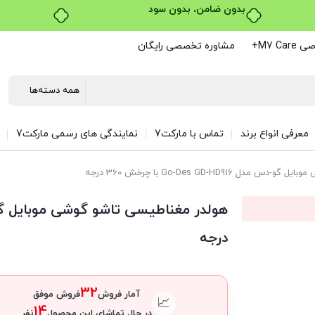
خرید قسطی با ترب‌پی
M7 C+
مشاوره تخصصی رایگان
معرفی انواع برند
تماس با مارکت7
نمایندگی های رسمی مارکت7
Go-Des GD-HD91 با چرخش 360 درجه
درجه
32
آمار فروش
فروش موفق
📈
14
در حال تماشای این محصول
نفر