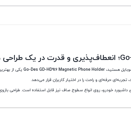
فعلی
فعلی
1,100,000 تومان
1,320,000 تومان
است.
است.
موبایل هستید،
Go-Des GD-HD916 Magnetic Phone Holder
یکی از بهترین
لی، GD-HD916 علاوه بر قابلیت نصب روی داشبورد خودرو، روی انواع سطوح صاف نیز قابل استفاده 