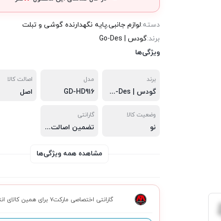
دسته:
لوازم جانبی
,
پایه نگهدارنده گوشی و تبلت
برند:
گودس | Go-Des
ویژگی‌ها
برند
مدل
اصالت کالا
گودس | Go-Des
GD-HD916
اصل
وضعیت کالا
گارانتی
نو
تضمین اصالت
,
سلامت فیزیکی
,
مشاهده همه ویژگی‌ها
گارانتی اختصاصی مارکت۷ برای همین کالای انتخابی