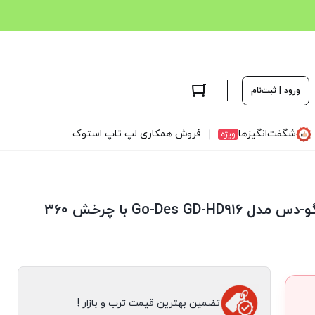
ورود | ثبت‌نام
شگفت‌انگیزها
فروش همکاری لپ تاپ استوک
ویژه
هولدر مغناطیسی تاشو گوشی موبایل گو-دس مدل Go-Des GD-HD916 با چرخش 360
تضمین بهترین قیمت ترب و بازار !