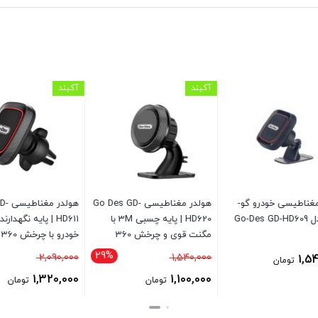
آکبند
آکبند
ناطیسی خودرو گو-
هولدر مغناطیسی Go Des GD-
هولدر مغن
HD620 | پایه چسبی 3M با
HD611 | پایه نگهدارن
مگنت قوی و چرخش 360
خودرو با چرخش 360 درجه
29%
قیمت
قیمت
2,090,000
1,540,000
1,
تومان
اصلی
اصلی
1,320,000
1,100,000
تومان
تومان
1,540,000 تومان
,000
قیمت
قیمت
بود.
بود.