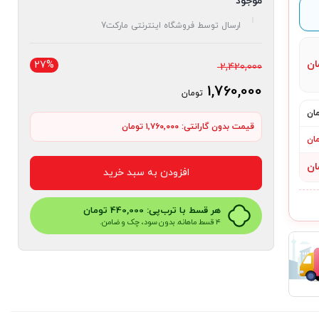
موجود
ارسال توسط فروشگاه اینترنتی مارکت7
ان
27%
قیمت
2,420,000
اصلی
1,760,000
تومان
2,420,000 تومان
قیمت
بود.
قیمت بدون گارانتی:
۱٬۷۶۰٬۰۰۰ تومان
فعلی
1,760,000 تومان
افزودن به سبد خرید
است.
هر قسط با ترب‌پی:
440,000
تومان
۴ قسط ماهانه. بدون سود، چک و ضامن.