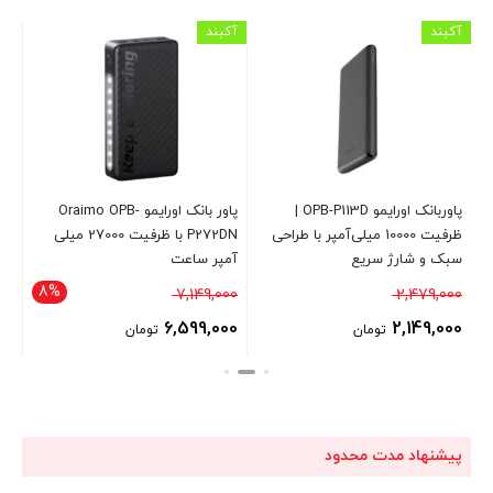
آکبند
آکبند
آکب
پاوربانک اورایمو OPB-P113D |
پاور بانک اورایمو Oraimo OPB-
ظرفیت 00
ظرفیت 10000 میلی‌آمپر با طراحی
P272DN با ظرفیت 27000 میلی
سبک و شارژ سریع
آمپر ساعت
8%
قیمت
قیمت
00
7,149,000
2,479,000
اصلی
اصلی
00
6,599,000
2,149,000
تومان
تومان
2,479,000 تومان
7,149,000 تومان
قی
قیمت
قیمت
بود.
بود.
فع
فعلی
فعلی
2,149,000 تومان
6,599,000 تومان
اس
است.
است.
پیشنهاد مدت محدود