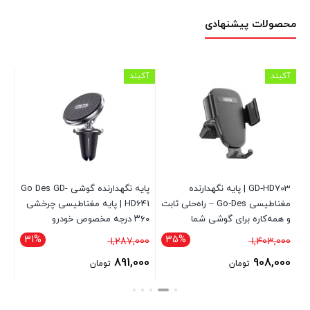
محصولات پیشنهادی
آکبند
آکبند
آکب
GO
GD‑HD703 | پایه نگهدارنده
پایه نگهدارنده گوشی Go Des GD-
ش
مغناطیسی Go‑Des – راه‌حلی ثابت
HD641 | پایه مغناطیسی چرخشی
و همه‌کاره برای گوشی شما
۳۶۰ درجه مخصوص خودرو
چرخش
31%
35%
قیمت
قیمت
1,287,000
1,403,000
00
اصلی
اصلی
891,000
908,000
تومان
تومان
1,403,000 تومان
1,287,000 تومان
قیمت
قیمت
بود.
بود.
فعلی
فعلی