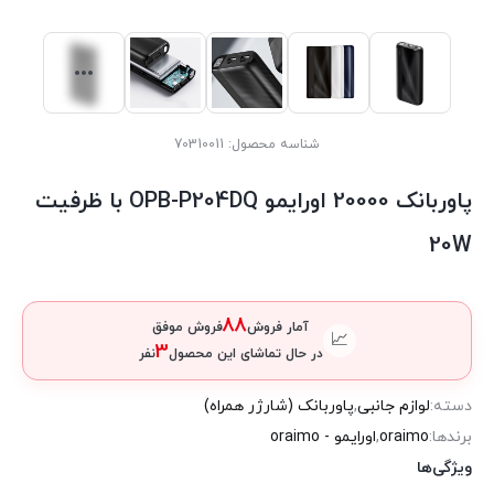
شناسه محصول:
70310011
پاوربانک 20000 اورایمو OPB-P204DQ با ظرفیت
20W
88
آمار فروش
فروش موفق
📈
3
در حال تماشای این محصول
نفر
دسته:
لوازم جانبی
,
پاوربانک (شارژر همراه)
برندها:
oraimo
,
اورایمو - oraimo
ویژگی‌ها