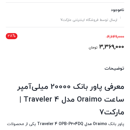
ناموجود
ارسال توسط فروشگاه اینترنتی مارکت7
28%
قیمت
4,649,000
اصلی
3,369,000
تومان
4,649,000 تومان
قیمت
بود.
فعلی
توضیحات
3,369,000 تومان
است.
معرفی پاور بانک 20000 میلی‌آمپر
ساعت Oraimo مدل Traveler 4 |
مارکت7
پاور بانک
Oraimo مدل Traveler 4 OPB-P204DQ
یکی از محصولات