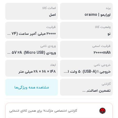
برند
اصالت کالا
اورایمو | oraimo
اصل
وضعیت کالا
ظرفیت
نو
20000 میلی آمپر ساعت (74 وات ساعت)
ظرفیت اسمی
ورودی نامی
20000mAh
ورودی (Micro USB): 5V 2A ورودی (نوع C): 5 ولت 2 آمپر
خروجی نامی
ابعاد
خروجی 1 (USB-A): 5 ولت 2.1 آمپر (حداکثر) خروجی 2 (USB-A): 5 ولت 2.1 آمپر (حداکثر)
148 × 68 × 28 میلی متر
گارانتی
مشاهده همه ویژگی‌ها
تضمین اصالت
,
سلامت فیزیکی
,
مهلت تست 7 روزه
گارانتی اختصاصی مارکت۷ برای همین کالای انتخابی