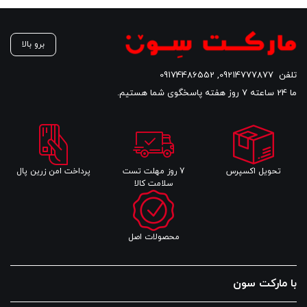
908,000 تومان
891,000 تومان
است.
است.
برو بالا
تلفن
09214777877
,
09174486552
ما 24 ساعته 7 روز هفته پاسخگوی شما هستیم.
تحویل اکسپرس
7 روز مهلت تست
پرداخت امن زرین پال
سلامت کالا
محصولات اصل
با مارکت سون