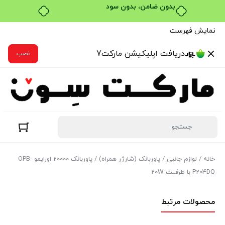
خرید قسطی با ترب‌پی
نمایش فهرست
دریافت اپلیکیشن مارکت7
نصب
خانه
/
لوازم جانبی
/
پاوربانک (شارژر همراه)
/ پاوربانک 20000 اورایمو OPB-
P204DQ با ظرفیت 20W
محصولات مرتبط