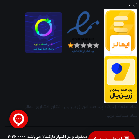
ترب
نماد اعتماد
|
درگاه پرداخت امن زرین پال
|
نشان اعتباری ایمالز
|
نماد ضمانت ترب
کلیه حقوق این وب‌سایت محفوظ و در اختیار مارکت7 می‌باشد. 2020-2026