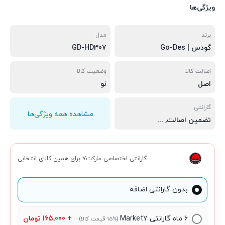
ویژگی‌ها
برند
مدل
گودس | Go-Des
GD-HD307
اصالت کالا
وضعیت کالا
اصل
نو
گارانتی
مشاهده همه ویژگی‌ها
تضمین اصالت
,
سلامت فیزیکی
,
مهلت تست 7 روزه
گارانتی اختصاصی مارکت۷ برای همین کالای انتخابی
بدون گارانتی اضافه
۶ ماه گارانتی Market7
+
165,000
تومان
(15% قیمت کالا)