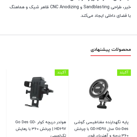
خیر، طراحی Sandblasting و CNC Anodizing ظاهر شیک و هماهنگ
با فضای داخلی ایجاد می‌کند.
محصولات پیشنهادی
آکبند
آکبند
آکب
G
پایه نگهدارنده مغناطیسی گوشی
هولدر دریچه کولر Go Des GD-
Go-Des مدل GD-HD911 با چرخش
HD697 | چرخش 360 با رهایش
18
360 درجه و آهنربای قوی
تک‌لمسی