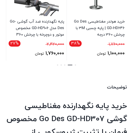
خرید هولدر مغناطیسی Go Des
پایه نگهدارنده ضد آب گوشی Go-
پا
GD-HD646 | پایه چسبی 3M با
Des مدل GD-HD906 مخصوص
چرخش 360 درجه
موتور و دوچرخه با چرخش ۳۶۰
13
درجه
27%
38%
قیمت
قیمت
000
2,420,000
1,760,000
اصلی
اصلی
00
1,760,000
1,100,000
تومان
تومان
1,760,000 تومان
2,420,000 تومان
قیمت
قیمت
قی
بود.
بود.
فعلی
فعلی
فع
1,100,000 تومان
1,760,000 تومان
است.
توضیحات
است.
اس
خرید پایه نگهدارنده مغناطیسی
گوشی Go Des GD-HD307 مخصوص
فرمان با تثبیت ژیروسکوپی از