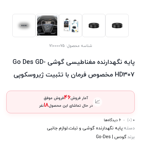
شناسه محصول:
71000075
پایه نگهدارنده مغناطیسی گوشی Go Des GD-
HD307 مخصوص فرمان با تثبیت ژیروسکوپی
46
آمار فروش
فروش موفق
📈
18
در حال تماشای این محصول
نفر
0
(0)
6 دیدگاه‌ها
دسته:
پایه نگهدارنده گوشی و تبلت
,
لوازم جانبی
برند:
گودس | Go-Des