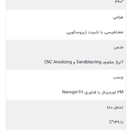
360°
طراحی
مغناطیسی با تثبیت ژیروسکوپی
جنس
آلیاژ مقاوم، Sandblasting و CNC Anodizing
چسب
۳M اورجینال با فناوری Nanogel Fit
تحمل دما
تا ۱۴۹°C