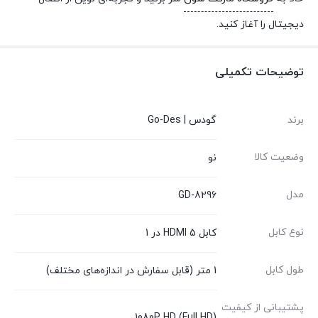
دیجیتال را آغاز کنید.
توضیحات تکمیلی
برند
گودس | Go-Des
وضعیت کالا
نو
مدل
GD-8296
نوع کابل
کابل HDMI 5 در 1
طول کابل
1 متر (قابل سفارش در اندازه‌های مختلف)
پشتیبانی از کیفیت
1080P HD (Full HD)