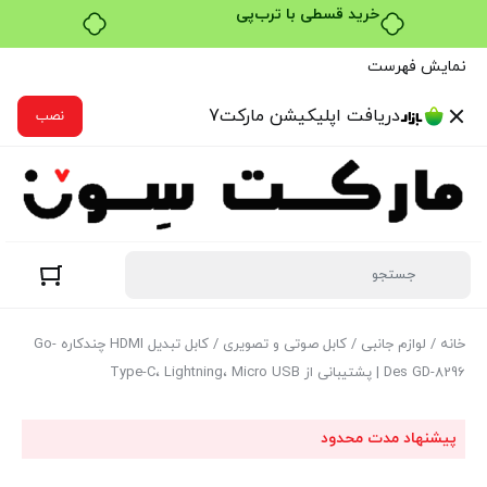
خرید قسطی با ترب‌پی
نمایش فهرست
دریافت اپلیکیشن مارکت7
نصب
خانه
/
لوازم جانبی
/
کابل صوتی و تصویری
/ کابل تبدیل HDMI چندکاره Go-
Des GD-8296 | پشتیبانی از Type-C، Lightning، Micro USB
پیشنهاد مدت محدود