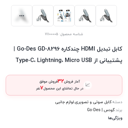
شناسه محصول:
71100005
کابل تبدیل HDMI چندکاره Go-Des GD-8296 |
پشتیبانی از Type-C، Lightning، Micro USB
32
آمار فروش
فروش موفق
📈
7
در حال تماشای این محصول
نفر
دسته:
کابل صوتی و تصویری
,
لوازم جانبی
برند:
گودس | Go-Des
ویژگی‌ها