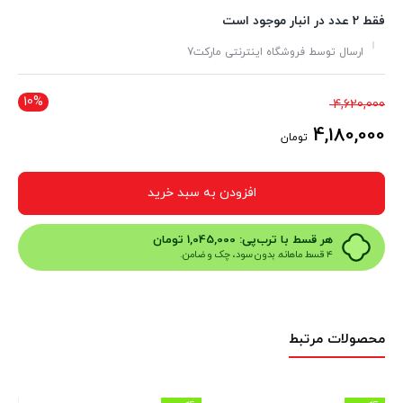
فقط 2 عدد در انبار موجود است
ارسال توسط فروشگاه اینترنتی مارکت7
10%
قیمت
4,620,000
اصلی
4,180,000
تومان
4,620,000 تومان
قیمت
بود.
فعلی
افزودن به سبد خرید
4,180,000 تومان
است.
هر قسط با ترب‌پی:
1,045,000
تومان
۴ قسط ماهانه. بدون سود، چک و ضامن.
محصولات مرتبط