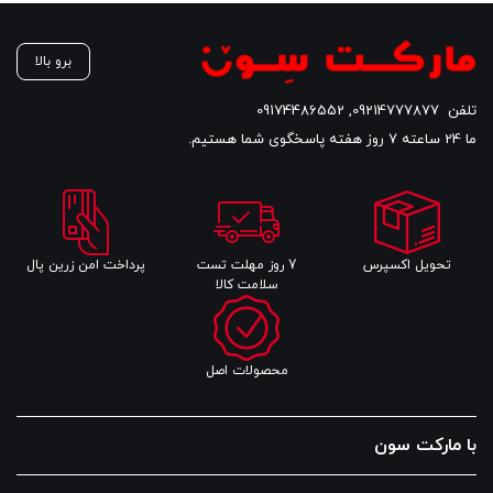
77,290,000 تومان
690,000 تومان
است.
است.
اس
برو بالا
تلفن
09214777877
,
09174486552
ما 24 ساعته 7 روز هفته پاسخگوی شما هستیم.
تحویل اکسپرس
7 روز مهلت تست
پرداخت امن زرین پال
سلامت کالا
محصولات اصل
با مارکت سون