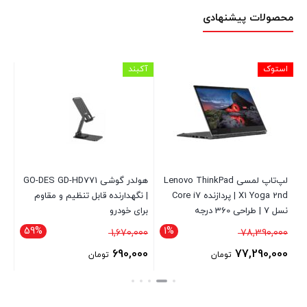
محصولات پیشنهادی
استوک
آکبند
اس
لپ‌تاپ لمسی Lenovo ThinkPad
هولدر گوشی GO-DES GD-HD771
X1 Yoga 2nd | پردازنده Core i7
| نگهدارنده قابل تنظیم و مقاوم
نسل 7 | طراحی 360 درجه
برای خودرو
پورت
59%
1%
قیمت
قیمت
00
1,670,000
78,390,000
اصلی
اصلی
00
690,000
77,290,000
تومان
تومان
78,390,000 تومان
1,670,000 تومان
قیمت
قیمت
قی
بود.
بود.
فعلی
فعلی
فع