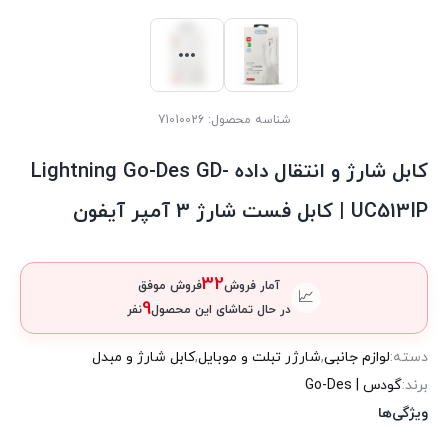
شناسه محصول:
71010026
کابل شارژ و انتقال داده Lightning Go-Des GD-
UC513IP | کابل فست شارژ 3 آمپر آیفون
32
آمار فروش
فروش موفق
📈
9
در حال تماشای این محصول
نفر
دسته:
لوازم جانبی
,
شارژر تبلت و موبایل
,
کابل شارژ و مبدل
برند:
گودس | Go-Des
ویژگی‌ها