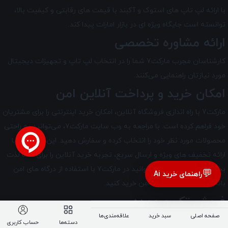
با ارائه لپ تاپ های استوک و آکبند با قیمت های رقابتی و کیفیت بالا،
توانسته است جایگاه ویژه ای در بازار امارات پیدا کند.
ارائه مشاوره تخصصی
کارشناسان مجرب مارکت7 شما را در انتخاب لپ ‌تاپ و تجهیزات دیجیتال
مورد نیازتان راهنمایی می‌کنند.
امکان خرید و پرداخت آنلاین امن
مارکت7 با راه ‌اندازی فروشگاه آنلاین، امکان خرید اینترنتی را برای مشتریان
خود فراهم کرده است. با مراجعه به وب سایت مارکت7، می‌توانید به راحتی
محصولات مورد نظر خود را انتخاب کرده و سفارش دهید. این فروشگاه با
ارائه تخفیف های ویژه و ارسال سریع، تجربه خرید آنلاین را برای شما لذت
بخش تر می‌کند. شما می‌توانید در مارکت7 با استفاده از درگاه‌ های امن
💬
راهنمای خرید Ai
بانکی به صورت آنلاین و امن خرید کنید.
فروش تک و عمده
صفحه اصلی
سبد خرید
علاقه‌مندی‌ها
یکی دیگر از مزایای خرید از مارکت7، امکان خرید به صورت تک و عمده
دسته‌ها
حساب کاربری