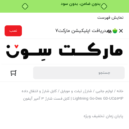
خرید قسطی با ترب‌پی
نمایش فهرست
دریافت اپلیکیشن مارکت7
نصب
خانه
/
لوازم جانبی
/
شارژر تبلت و موبایل
/ کابل شارژ و انتقال داده
Lightning Go-Des GD-UC513IP | کابل فست شارژ 3 آمپر آیفون
پایان زمان تخفیف ویژه