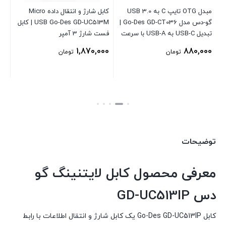
مبدل OTG تایپ C به USB 3.0
کابل شارژ و انتقال داده Micro
گو-دس مدل Go-Des GD-CT036 |
USB Go-Des GD-UC513M | کابل
C-
ه Type-
تبدیل USB-C به USB-A با سرعت
فست شارژ 3 آمپر
بالا
انت
00
1,870,000
880,000
تومان
تومان
توضیحات
معرفی محصول کابل لایتنینگ گو
دس GD-UC513IP
کابل Go-Des GD-UC513IP یک کابل شارژ و انتقال اطلاعات با رابط