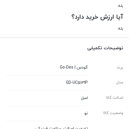
بله.
آیا ارزش خرید دارد؟
بله.
توضیحات تکمیلی
برند
گودس | Go-Des
مدل
GD-UC513IP
اصالت کالا
اصل
وضعیت کالا
نو
تضمین اصالت
,
سلامت فیزیکی
,