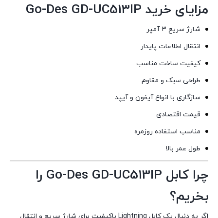
مزایای خرید Go-Des GD-UC513IP
شارژ سریع 3 آمپر
انتقال اطلاعات پایدار
کیفیت ساخت مناسب
طراحی سبک و مقاوم
سازگاری با انواع آیفون و آیپد
قیمت اقتصادی
مناسب استفاده روزمره
طول عمر بالا
چرا کابل Go-Des GD-UC513IP را
بخریم؟
اگر به دنبال یک کابل Lightning باکیفیت برای شارژ سریع و انتقال