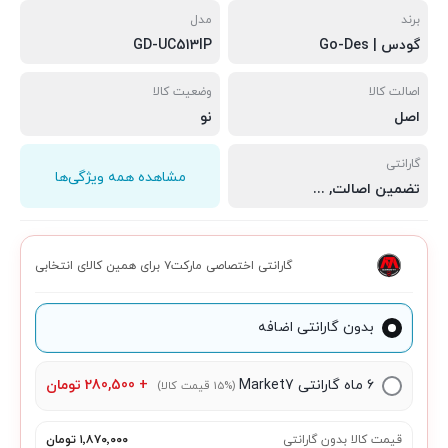
برند
مدل
گودس | Go-Des
GD-UC513IP
اصالت کالا
وضعیت کالا
اصل
نو
گارانتی
مشاهده همه ویژگی‌ها
تضمین اصالت
,
سلامت فیزیکی
,
مهلت تست 7 روزه
گارانتی اختصاصی مارکت۷ برای همین کالای انتخابی
بدون گارانتی اضافه
۶ ماه گارانتی Market7
+
280,500
تومان
(15% قیمت کالا)
قیمت کالا بدون گارانتی
۱٬۸۷۰٬۰۰۰ تومان