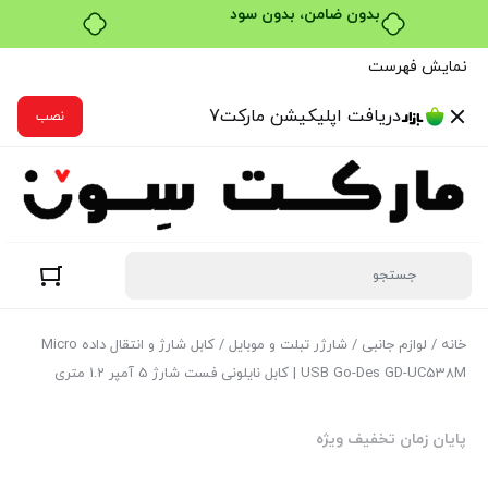
خرید قسطی با ترب‌پی
نمایش فهرست
دریافت اپلیکیشن مارکت7
نصب
خانه
/
لوازم جانبی
/
شارژر تبلت و موبایل
/ کابل شارژ و انتقال داده Micro
USB Go-Des GD-UC538M | کابل نایلونی فست شارژ 5 آمپر 1.2 متری
پایان زمان تخفیف ویژه