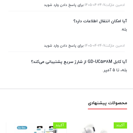
ادمین مارکت7
1405-04-24
برای پاسخ دادن وارد شوید
آیا امکان انتقال اطلاعات دارد؟
بله.
ادمین مارکت7
1405-04-24
برای پاسخ دادن وارد شوید
آیا کابل GD-UC538M از شارژ سریع پشتیبانی می‌کند؟
بله، تا 5 آمپر.
محصولات پیشنهادی
آکبند
آکبند
اس