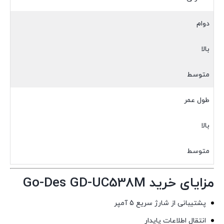
دوام
بالا
متوسط
طول عمر
بالا
متوسط
مزایای خرید Go-Des GD-UC538M
پشتیبانی از شارژ سریع 5 آمپر
انتقال اطلاعات پایدار