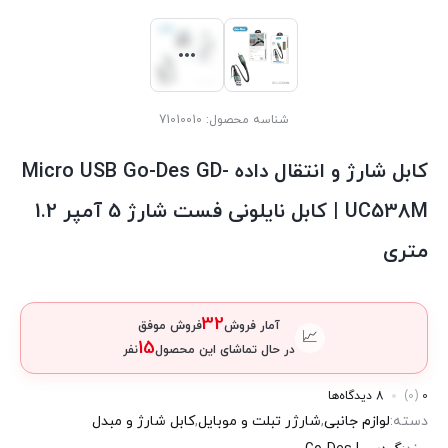
شناسه محصول:
71010010
کابل شارژ و انتقال داده Micro USB Go-Des GD-
UC538M | کابل نایلونی فست شارژ 5 آمپر 1.2
متری
32
آمار فروش
فروش موفق
📈
15
در حال تماشای این محصول
نفر
0
(0)
8 دیدگاه‌ها
دسته:
لوازم جانبی
,
شارژر تبلت و موبایل
,
کابل شارژ و مبدل