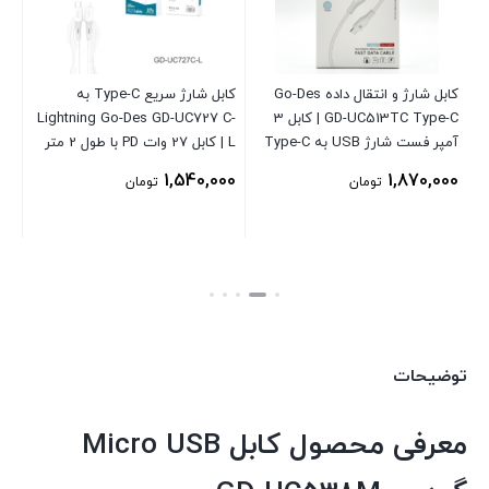
کابل شارژ و انتقال داده Go-Des
کابل شارژ سریع Type-C به
GD-UC513TC Type-C | کابل 3
Lightning Go-Des GD-UC727 C-
ده و
آمپر فست شارژ USB به Type-C
L | کابل 27 وات PD با طول 2 متر
TG
er
00
1,540,000
1,870,000
تومان
تومان
توضیحات
معرفی محصول کابل Micro USB