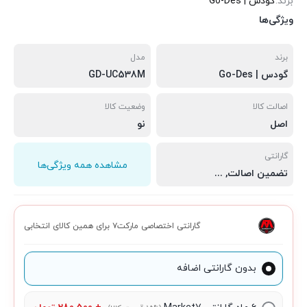
برند:
گودس | Go-Des
ویژگی‌ها
برند
مدل
گودس | Go-Des
GD-UC538M
اصالت کالا
وضعیت کالا
اصل
نو
گارانتی
مشاهده همه ویژگی‌ها
تضمین اصالت
,
سلامت فیزیکی
,
مهلت تست 7 روزه
گارانتی اختصاصی مارکت۷ برای همین کالای انتخابی
بدون گارانتی اضافه