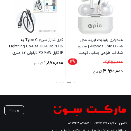
هندزفری بلوتوث ایرپاد مدل
کابل شارژ سریع Type-C به
Go-Des GD- توان 38
Airpods Epic EP-05 | صدای
Lightning Go-Des GD-UC509TC-
شفاف، طراحی جذاب، قیمت
IP کابل PD 20W نایلونی 1.2 متری
اقتصادی
10.8 ا
11%
قیمت
00
4,455,000
1,870,000
تومان
اصلی
00
3,960,000
تومان
4,455,000 تومان
قیمت
قی
بود.
فعلی
فع
3,960,000 تومان
است.
اس
برو بالا
تلفن
09214777877
,
09174486552