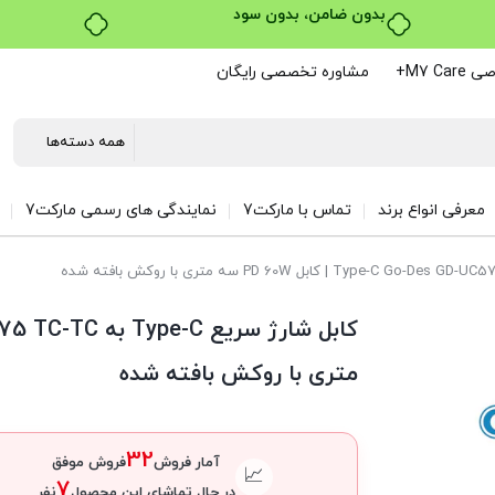
خرید قسطی با ترب‌پی
M7 C+
مشاوره تخصصی رایگان
معرفی انواع برند
تماس با مارکت7
نمایندگی های رسمی مارکت7
متری با روکش بافته شده
32
آمار فروش
فروش موفق
📈
7
در حال تماشای این محصول
نفر