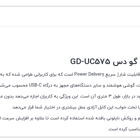
کابل Go-Des GD-UC575 TC-TC یک کابل حرفه‌ای Type-C به Type-C با قابلیت شار
یکی از مهم‌ترین مزیت‌های GD-UC575 نسبت به بسیاری از کابل‌های موجود در بازار، طول 3 متری آن ا
ا تخت خواب، این کابل آزادی عمل بیشتری در اختیار شما قرار می‌دهد.
 و روکش نایلونی بافته شده استفاده کرده است تا علاوه بر افزایش سرعت انتق
مناسب کرده است.