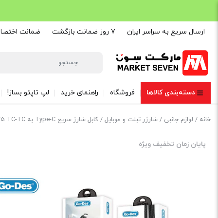
ارسال سریع به سراسر ایران
۷ روز ضمانت بازگشت
ضمانت اختصاصی are
دسته‌بندی کالاها
فروشگاه
راهنمای خرید
لپ تاپتو بساز!
خانه
/
لوازم جانبی
/
شارژر تبلت و موبایل
/ کابل شارژ سریع Type-C به Type-C Go-Des GD-UC575 TC-TC | کابل PD 60W سه متری با روکش بافته شده
پایان زمان تخفیف ویژه