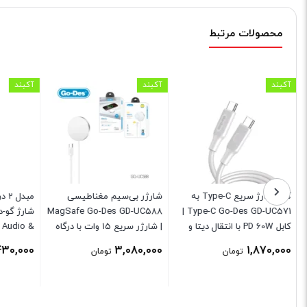
محصولات مرتبط
آکبند
آکبند
آکبند
کابل شارژ سریع Type-C به
شارژر بی‌سیم مغناطیسی
MagSafe Go-Des GD-UC588
Type-C Go-Des GD-UC571 |
کابل PD 60W با انتقال دیتا و
| شارژر سریع 15 وات با درگاه
 Audio &
روکش بافته شده
USB-C
 Adapter
430,000
3,080,000
1,870,000
تومان
تومان