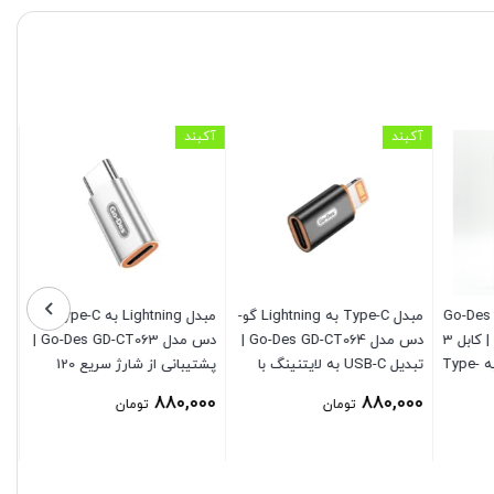
آکبند
آکبند
کابل شارژ و انتقال داده Go-Des
مبدل Type-C به Lightning گو-
مبدل Lightning به Type-C گو-
GD-UC513TC Type-C | کابل 3
دس مدل Go-Des GD-CT064 |
دس مدل Go-Des GD-CT063 |
آمپر فست شارژ USB به Type-
تبدیل USB-C به لایتنینگ با
پشتیبانی از شارژ سریع 120
شارژ سریع PD20W و پشتیبانی
وات، انتقال داده و صدا
880,000
880,000
تومان
تومان
از صدا