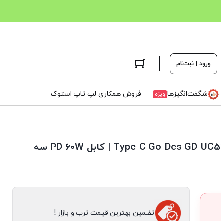
ورود | ثبت‌نام
شگفت‌انگیزها
فروش همکاری لپ تاپ استوک
ویژه
کابل شارژ سریع Type-C به Type-C Go-Des GD-UC575 TC-TC | کابل PD 60W سه
تضمین بهترین قیمت ترب و بازار !