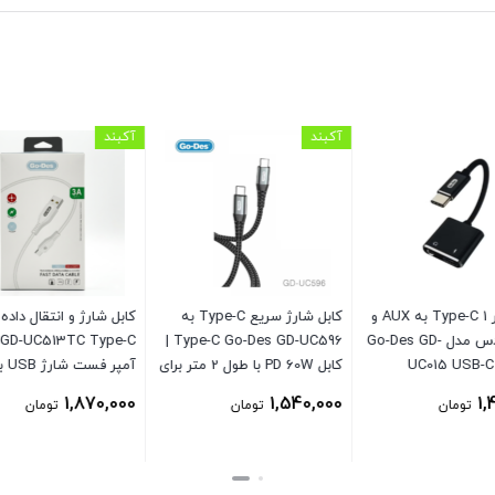
آکبند
آکبند
مبدل 2 در 1 Type-C به AUX و
کابل شارژ سریع Type-C به
شارژ گو-دس مدل Go-Des GD-
Type-C Go-Des GD-UC596 |
UC015 USB-C
کابل PD 60W با طول 2 متر برای
Charging
لپ‌تاپ، تبلت و موبایل
C
1,870,000
1,540,000
1,
تومان
تومان
تومان