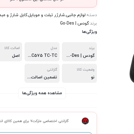
دسته:
لوازم جانبی
,
شارژر تبلت و موبایل
,
کابل شارژ و مبد
برند:
گودس | Go-Des
ویژگی‌ها
برند
مدل
اصالت کالا
گودس | Go-Des
GD-UC575 TC-TC
اصل
وضعیت کالا
گارانتی
نو
تضمین اصالت
,
سلامت فیزیکی
,
مشاهده همه ویژگی‌ها
گارانتی اختصاصی مارکت۷ برای همین کالای انتخابی