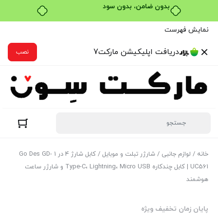
خرید قسطی با ترب‌پی
نمایش فهرست
دریافت اپلیکیشن مارکت7
نصب
خانه
/
لوازم جانبی
/
شارژر تبلت و موبایل
/ کابل شارژ 4 در 1 Go Des GD-
UC561 | کابل چندکاره Type-C، Lightning، Micro USB و شارژر ساعت
هوشمند
پایان زمان تخفیف ویژه