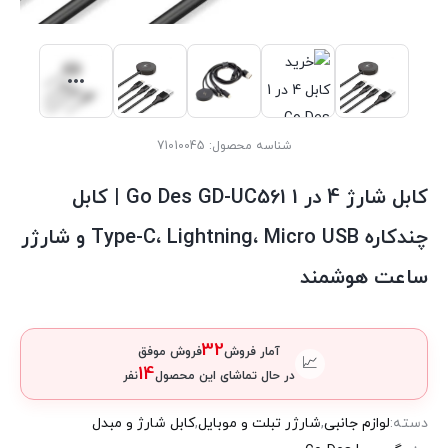
شناسه محصول:
71010045
کابل شارژ 4 در 1 Go Des GD-UC561 | کابل
چندکاره Type-C، Lightning، Micro USB و شارژر
ساعت هوشمند
32
آمار فروش
فروش موفق
📈
14
در حال تماشای این محصول
نفر
دسته:
لوازم جانبی
,
شارژر تبلت و موبایل
,
کابل شارژ و مبدل