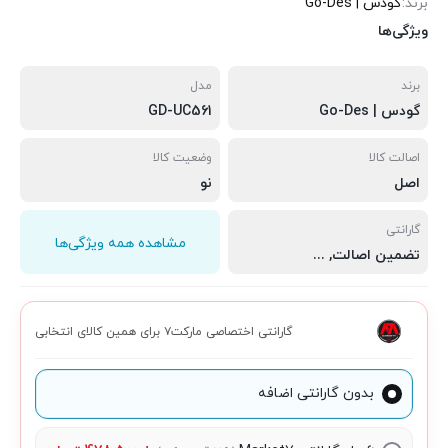
برند:
گودس | Go-Des
ویژگی‌ها
برند
مدل
گودس | Go-Des
GD-UC561
اصالت کالا
وضعیت کالا
اصل
نو
گارانتی
مشاهده همه ویژگی‌ها
تضمین اصالت
,
سلامت فیزیکی
,
مهلت تست 7 روزه
گارانتی اختصاصی مارکت۷ برای همین کالای انتخابی
بدون گارانتی اضافه