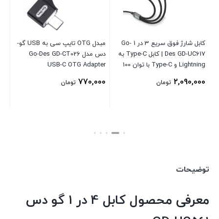
کابل شارژ فوق سریع 3 در 1 Go-
مبدل OTG تایپ سی به USB گو-
Des GD-UC617 | کابل Type-C به
دس مدل Go-Des GD-CT026
C-
Lightning و Type-C با توان 100
USB-C OTG Adapter
IP کابل PD 20W نایلونی 1.2 متری
وات PD
00
770,000
2,090,000
تومان
تومان
توضیحات
معرفی محصول کابل 4 در 1 گو دس