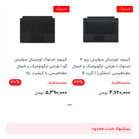
استوک
استوک
اس
کیبورد اورجینال سرفیس پرو 3
کیبورد استوک اورجینال سرفیس
استوک | طراحی ارگونومیک و اتصال
گو | طراحی ارگونومیک و اتصال
مغناطیسی (مشکی) | گرید B
مغناطیسی با کیفیت بالا
 3
30%
36%
قیمت
قیمت
000
7,700,000
7,220,000
اصلی
اصلی
00
5,390,000
4,620,000
تومان
تومان
7,220,000 تومان
7,700,000 تومان
قیمت
قیمت
قی
بود.
بود.
فعلی
فعلی
فع
4,620,000 تومان
5,390,000 تومان
است.
است.
اس
پیشنهاد مدت محدود