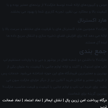
موس و کیبورد‌های ارائه شده توسط مارکت7 از برندهای معتبر بوده و با
کیفیت بالا و عملکرد بی ‌نظیر، تجربه کاربری شما را بهبود می‌ بخشند.
هارد اکسترنال
مارکت7 همچنین هارد اکسترنال های با ظرفیت های مختلف و سرعت بالا را
ارائه می دهد که برای افزایش فضای ذخیره‌ سازی و انتقال سریع داده ها
ایده آل هستند.
جمع بندی
مارکت7 با داشتن دو شعبه فعال در بوشهر و دبی و با واردات مستقیم لپ
تاپ‌ های استوک و آکبند و ارائه لوازم جانبی با کیفیت، به عنوان یکی از
بهترین و معتبرترین فروشگاه های این حوزه شناخته می‌شود. خدمات پس
از فروش معتبر و امکان خرید آنلاین نیز از دیگر مزایای
مارکت سون
می
باشد. برای خرید لپ تاپ و لوازم جانبی با کیفیت و قیمت مناسب، مارکت7
بهترین گزینه برای شماست.
درگاه پرداخت امن زرین پال | نشان ایمالز | نماد اعتماد | نماد ضمانت
ترب