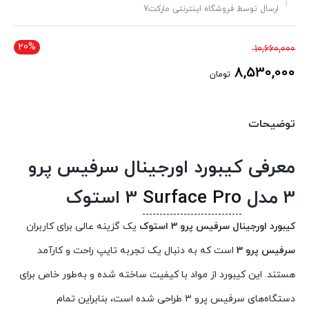
ارسال توسط فروشگاه اینترنتی مارکت7
20%
قیمت
10,660,000
اصلی
8,530,000
تومان
10,660,000 تومان
قیمت
بود.
فعلی
توضیحات
8,530,000 تومان
است.
معرفی کیبورد اورجینال سرفیس پرو
3 مدل
Surface Pro
3 استوک
کیبورد اورجینال سرفیس پرو 3 استوک
یک گزینه عالی برای کاربران
سرفیس پرو 3
است که به دنبال یک تجربه تایپ راحت و کارآمد
هستند. این کیبورد از مواد با کیفیت ساخته شده و به‌طور خاص برای
دستگاه‌های سرفیس پرو 3 طراحی شده است، بنابراین تمام