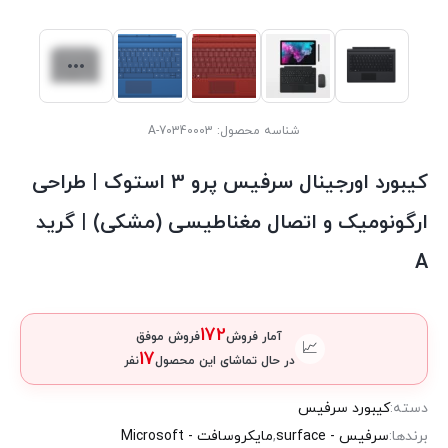
شناسه محصول:
70340003-A
کیبورد اورجینال سرفیس پرو 3 استوک | طراحی
ارگونومیک و اتصال مغناطیسی (مشکی) | گرید
A
172
آمار فروش
فروش موفق
📈
17
در حال تماشای این محصول
نفر
دسته:
کیبورد سرفیس
برندها:
سرفیس - surface
,
مایکروسافت - Microsoft