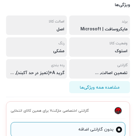
ویژگی‌ها
برند
اصالت کالا
مایکروسافت | Microsoft
اصل
وضعیت کالا
رنگ
استوک
مشکی
گارانتی
رده بندی
تضمین اصالت
,
سلامت فیزیکی
,
مهلت تست 7 روزه
گرید A+(تمیز در حد آکبند), گرید A (تمیز در حد آکبند با خط و خش جزیی)
مشاهده همه ویژگی‌ها
گارانتی اختصاصی مارکت۷ برای همین کالای انتخابی
بدون گارانتی اضافه