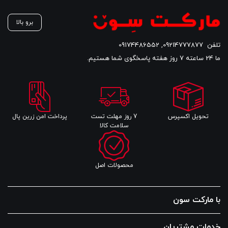
است.
است.
اس
برو بالا
تلفن
09214777877
,
09174486552
ما 24 ساعته 7 روز هفته پاسخگوی شما هستیم.
تحویل اکسپرس
7 روز مهلت تست
پرداخت امن زرین پال
سلامت کالا
محصولات اصل
با مارکت سون
خدمات مشتریان